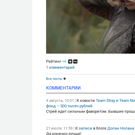
Рейтинг
+6
1 комментарий
Все посты
КОММЕНТАРИИ
4 августа, 10:01
|
К новости
Team Stray и Team Ni
фонд – 500 тысяч рублей
Стрей идет сильным фаворитом. Бывшие прошн
21 июля, 11:59
|
К
записи
в блоге
Долан Нолана
Да конечно лучше!