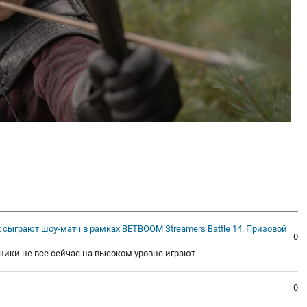
x сыграют шоу-матч в рамках BETBOOM Streamers Battle 14. Призовой
0
ики не все сейчас на высоком уровне играют
0