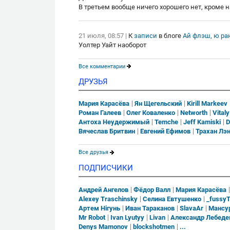
В третьем вообще ничего хорошего нет, кроме 
21 июля, 08:57
|
К
записи
в блоге
Ай флэш, ю ра
Уолтер Уайт наоборот
Все комментарии
ДРУЗЬЯ
Мария Карасёва
Ян Щегельский
Kirill Markeev
Роман Галеев
Олег Коваленко
Networth
Vital
Антоха Неудержимый
Temche
Jeff Kamiski
D
Вячеслав Бритвин
Евгений Ефимов
Трахан Лэ
Все друзья
ПОДПИСЧИКИ
Андрей Ангелов
Фёдор Валл
Мария Карасёва
Alexey Traschinsky
Селина Евтушенко
_fussyT
Артем Нігунь
Иван Тараканов
SlavaAr
Мансу
Mr Robot
Ivan Lyutyy
Livan
Александр Лебеде
Denys Mamonov
blockshotmen
...