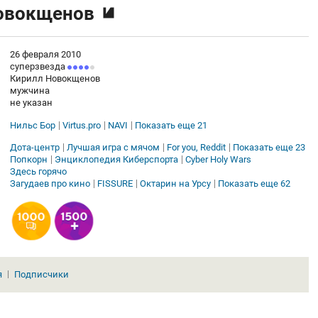
овокщенов
26 февраля 2010
суперзвезда
Кирилл Новокщенов
мужчина
не указан
Нильс Бор
Virtus.pro
NAVI
Показать еще 21
Дота-центр
Лучшая игра с мячом
For you, Reddit
Показать еще 23
Попкорн
Энциклопедия Киберспорта
Cyber Holy Wars
Здесь горячо
Загудаев про кино
FISSURE
Октарин на Урсу
Показать еще 62
я
Подписчики