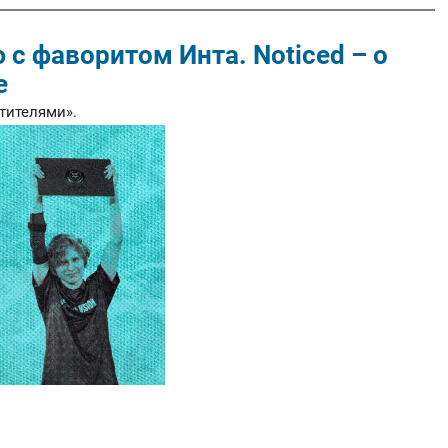
 с фаворитом Инта. Noticed – о
е
тителями».