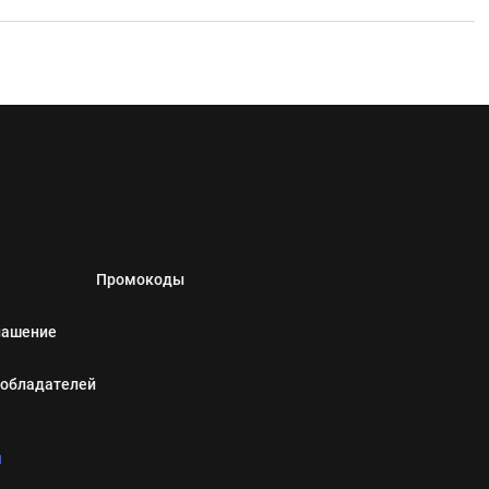
Промокоды
лашение
ообладателей
u