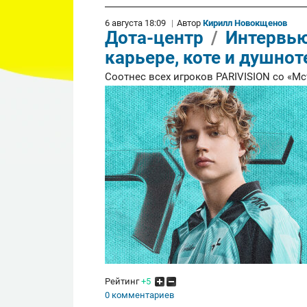
6 августа 18:09
|
Автор
Кирилл Новокщенов
Дота-центр
/
Интервью
карьере, коте и душнот
Соотнес всех игроков PARIVISION со «Мс
Рейтинг
+5
0 комментариев