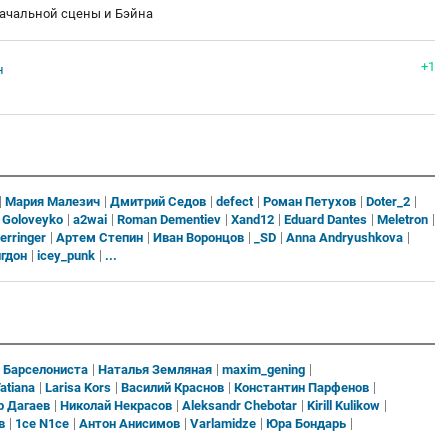
начальной сцены и Бэйна
+1
н
Мария Малезич
Дмитрий Седов
defect
Роман Петухов
Doter_2
y Goloveyko
a2wai
Roman Dementiev
Xand12
Eduard Dantes
Meletron
erringer
Артем Степин
Иван Воронцов
_SD
Anna Andryushkova
нгдон
icey_punk
...
Барселониста
Наталья Земляная
maxim_gening
atiana
Larisa Kors
Василий Краснов
Константин Парфенов
р Дагаев
Николай Некрасов
Aleksandr Chebotar
Kirill Kulikow
в
1ce N1ce
Антон Анисимов
Varlamidze
Юра Бондарь