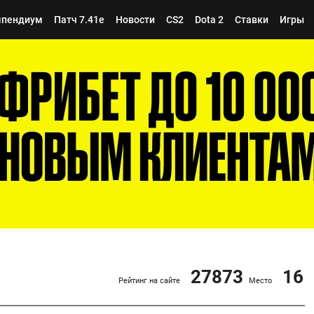
мпендиум
Патч 7.41e
Новости
CS2
Dota 2
Ставки
Игры
27873
16
Рейтинг на сайте
Место