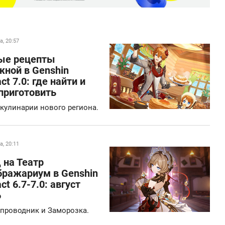
а, 20:57
ые рецепты
жной в Genshin
ct 7.0: где найти и
приготовить
 кулинарии нового региона.
а, 20:11
 на Театр
бражариум в Genshin
ct 6.7-7.0: август
6
проводник и Заморозка.