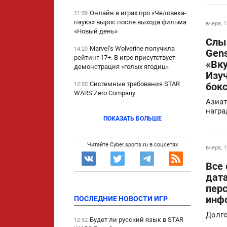
Онлайн в играх про «Человека-
21:59
паука» вырос после выхода фильма
вчера, 1
«Новый день»
Слы
Marvel’s Wolverine получила
14:20
Gens
рейтинг 17+. В игре присутствует
«Вку
демонстрация «голых ягодиц»
Изуч
Системные требования STAR
бокс
12:55
WARS Zero Company
Азиат
награ
ПОКАЗАТЬ БОЛЬШЕ
Читайте Cyber.sports.ru в соцсетях
вчера, 1
Все 
дат
пер
инф
ПОСЛЕДНИЕ НОВОСТИ ИГР
Долг
Будет ли русский язык в STAR
12:52