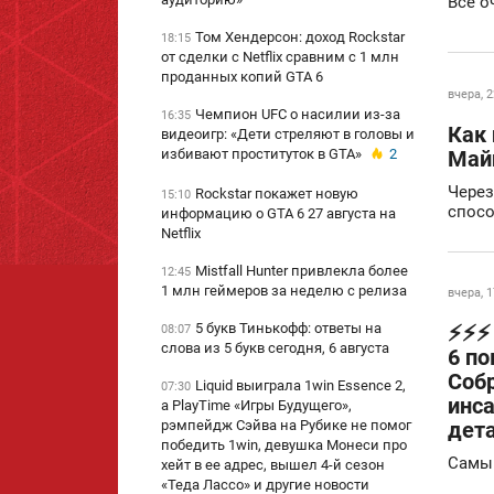
Все о
Том Хендерсон: доход Rockstar
18:15
от сделки с Netflix сравним с 1 млн
проданных копий GTA 6
вчера, 2
Чемпион UFC о насилии из-за
16:35
Как 
видеоигр: «Дети стреляют в головы и
избивают проституток в GTA»
2
Май
Через
Rockstar покажет новую
15:10
спосо
информацию о GTA 6 27 августа на
Netflix
Mistfall Hunter привлекла более
12:45
1 млн геймеров за неделю с релиза
вчера, 1
⚡️⚡️
5 букв Тинькофф: ответы на
08:07
слова из 5 букв сегодня, 6 августа
6 по
Собр
Liquid выиграла 1win Essence 2,
07:30
инс
а PlayTime «Игры Будущего»,
дет
рэмпейдж Сэйва на Рубике не помог
победить 1win, девушка Монеси про
Самый
хейт в ее адрес, вышел 4-й сезон
«Теда Лассо» и другие новости