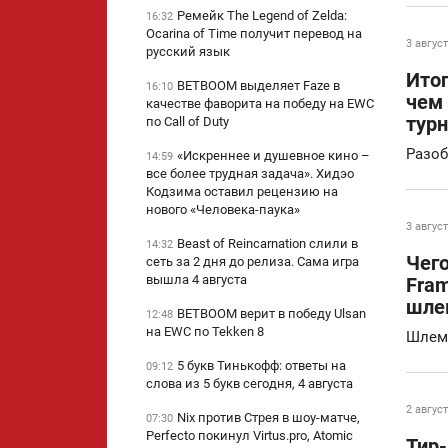
Ремейк The Legend of Zelda:
16:32
Ocarina of Time получит перевод на
3 август
русский язык
Ито
BETBOOM выделяет Faze в
16:10
чем
качестве фаворита на победу на EWC
турн
по Call of Duty
Разоб
«Искреннее и душевное кино –
14:59
все более трудная задача». Хидэо
Кодзима оставил рецензию на
нового «Человека-паука»
3 август
Beast of Reincarnation слили в
14:32
Чег
сеть за 2 дня до релиза. Сама игра
вышла 4 августа
Fram
шлем
BETBOOM верит в победу Ulsan
12:48
на EWC по Tekken 8
Шлем 
5 букв Тинькофф: ответы на
09:12
слова из 5 букв сегодня, 4 августа
2 август
Nix против Стрея в шоу-матче,
07:30
Perfecto покинул Virtus.pro, Atomic
Тир-