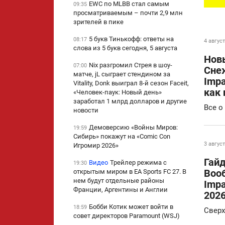
EWC по MLBB стал самым
09:35
просматриваемым – почти 2,9 млн
зрителей в пике
5 букв Тинькофф: ответы на
08:17
4 август
слова из 5 букв сегодня, 5 августа
Нов
Nix разгромил Стрея в шоу-
07:00
Сне
матче, jL сыграет стендином за
Impa
Vitality, Donk выиграл 8-й сезон Faceit,
как 
«Человек-паук: Новый день»
заработал 1 млрд долларов и другие
Все о
новости
Демоверсию «Войны Миров:
19:59
Сибирь» покажут на «Comic Con
3 август
Игромир 2026»
Гайд
Видео
Трейлер режима с
19:30
Воо
открытым миром в EA Sports FC 27. В
нем будут отдельные районы
Impa
Франции, Аргентины и Англии
202
Бобби Котик может войти в
18:59
Сверх
совет директоров Paramount (WSJ)