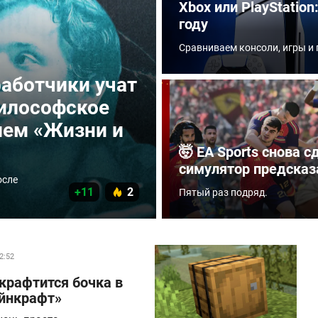
Xbox или PlayStatio
году
Сравниваем консоли, игры и 
работчики учат
философское
лем «Жизни и
🤯 EA Sports снова 
симулятор предсказ
осле
+11
2
Пятый раз подряд.
2:52
крафтится бочка в
йнкрафт»