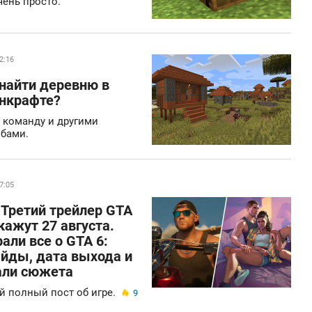
чень просто.
2:16
найти деревню в
нкрафте?
 команду и другими
бами.
7:05
⚡️ Третий трейлер GTA
кажут 27 августа.
али все о GTA 6:
айды, дата выхода и
али сюжета
 полный пост об игре.
9