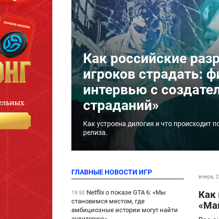
Как российские раз
игроков страдать: 
интервью с создате
страданий»
Как устроена дилогия и что происходит п
релиза.
ГЛАВНЫЕ НОВОСТИ ИГР
вчера, 2
Netflix о показе GTA 6: «Мы
Как 
19:50
становимся местом, где
«Ма
амбициозные истории могут найти
аудиторию»