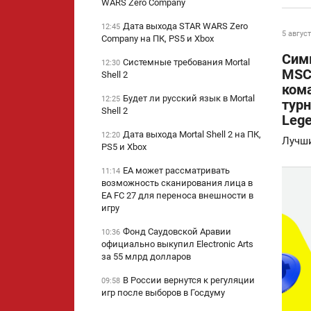
WARS Zero Company
Дата выхода STAR WARS Zero
12:45
5 август
Company на ПК, PS5 и Xbox
Сим
Системные требования Mortal
12:30
MSC
Shell 2
ком
Будет ли русский язык в Mortal
12:25
турн
Shell 2
Leg
Дата выхода Mortal Shell 2 на ПК,
12:20
Лучши
PS5 и Xbox
EA может рассматривать
11:14
возможность сканирования лица в
EA FC 27 для переноса внешности в
игру
Фонд Саудовской Аравии
10:36
официально выкупил Electronic Arts
за 55 млрд долларов
В России вернутся к регуляции
09:58
игр после выборов в Госдуму