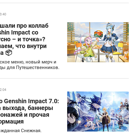
3:40
шали про коллаб
hin Impact со
сно – и точка»?
аем, что внутри
а 📦
ское меню, новый мерч и
ды для Путешественников.
2:04
о Genshin Impact 7.0:
а выхода, баннеры
сонажей и прочая
ормация
ожданная Снежная.