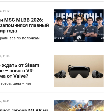
а, 14:10
ги MSC MLBB 2026:
 запомнился главный
ир года
рали все по полочкам.
а, 11:05
о ждать от Steam
e – нового VR-
а от Valve?
готов, цена – нет.
а, 18:41
лист героев MLBB на