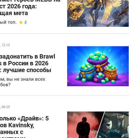
ст 2026 года:
ущая мета
ый топ.
3
, 12:15
задонатить в Brawl
s в России в 2026
: лучшие способы
м, вы не знали всех
обов?
, 08:25
олько «Драйв»: 5
ов Kavinsky,
занных с