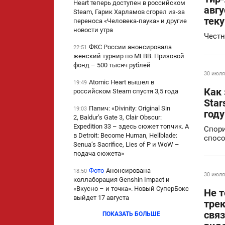
Heart теперь доступен в российском
авгу
Steam, Гарик Харламов сгорел из-за
тек
переноса «Человека-паука» и другие
новости утра
Честн
ФКС России анонсировала
22:51
женский турнир по MLBB. Призовой
фонд – 500 тысяч рублей
30 июля
Atomic Heart вышел в
19:49
Как 
российском Steam спустя 3,5 года
Star
Папич: «Divinity: Original Sin
19:03
году
2, Baldur’s Gate 3, Clair Obscur:
Expedition 33 – здесь сюжет топчик. А
Спори
в Detroit: Become Human, Hellblade:
спос
Senua’s Sacrifice, Lies of P и WoW –
подача сюжета»
Фото
Анонсирована
18:50
30 июля
коллаборация Genshin Impact и
«Вкусно – и точка». Новый СуперБокс
Не т
выйдет 17 августа
трек
свя
ПОКАЗАТЬ БОЛЬШЕ