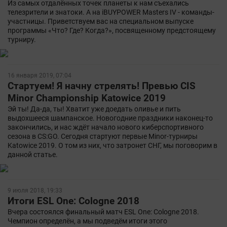
Из самых отдалённых точек планеты к нам съехались
телезрители и знатоки. А на iBUYPOWER Masters IV - команды-
участницы. Приветствуем вас на специальном выпуске
программы «Что? Где? Когда?», посвященному предстоящему
турниру.
16 января 2019, 07:04
Стартуем! Я начну стрелять! Превью CIS
Minor Championship Katowice 2019
Эй ты! Да-да, ты! Хватит уже доедать оливье и пить
выдохшееся шампанское. Новогодние праздники наконец-то
закончились, и нас ждёт начало нового киберспортивного
сезона в CS:GO. Сегодня стартуют первые Minor-турниры
Katowice 2019. О том из них, что затронет СНГ, мы поговорим в
данной статье.
9 июля 2018, 19:33
Итоги ESL One: Cologne 2018
Вчера состоялся финальный матч ESL One: Cologne 2018.
Чемпион определён, а мы подведём итоги этого