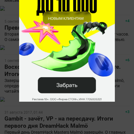
Мексике. Пришло время познакомиться с участниками.
+4
5 сентября 2017, 17:57
Превью второй недели ESL Pro League 6
Вторая неделя ESL Pro League 6 стартует уже через пару часов.
О самом интересном, что нас ждёт - читайте в нашем превью.
+6
1 сентября 2017, 11:39
Восхождения наверх и топтания на месте.
Итоги второго дня DreamHack Malmö
Завершился второй игровой день DreamHack Masters Malmö,
определились первые участники плей-офф. Краткие итоги
читайте в нашем материале.
+3
31 августа 2017, 01:44
Gambit - зачёт, VP - на пересдачу. Итоги
первого дня DreamHack Malmö
Первый день DreamHack Masters Malmö завершён. О главных