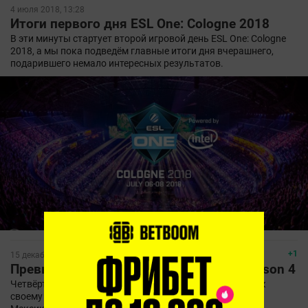
4 июля 2018, 13:28
Итоги первого дня ESL One: Cologne 2018
В эти минуты стартует второй игровой день ESL One: Cologne
2018, а мы пока подведём главные итоги дня вчерашнего,
подарившего немало интересных результатов.
+1
15 декабря 2017, 18:01
Превью Esports Championship Series Season 4
Четвёртый сезон Esports Championship Series подходит к
своему логическому завершению в лице LAN-финала в