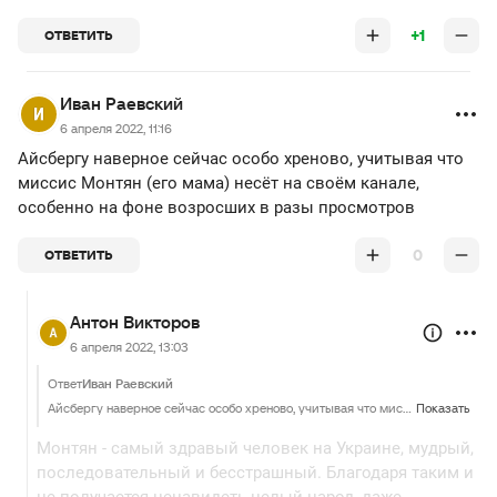
+1
ОТВЕТИТЬ
Иван Раевский
6 апреля 2022, 11:16
Айсбергу наверное сейчас особо хреново, учитывая что
миссис Монтян (его мама) несёт на своём канале,
особенно на фоне возросших в разы просмотров
0
ОТВЕТИТЬ
Антон Викторов
6 апреля 2022, 13:03
Ответ
Иван Раевский
Айсбергу наверное сейчас особо хреново, учитывая что миссис Монтян (его мама) несёт на своём канале, особенно на фоне возросших в разы просмотров
Показать
Монтян - самый здравый человек на Украине, мудрый,
последовательный и бесстрашный. Благодаря таким и