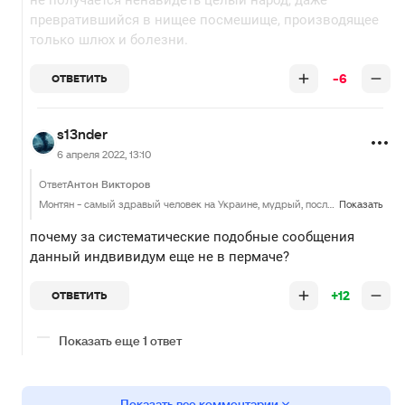
не получается ненавидеть целый народ, даже
превратившийся в нищее посмешище, производящее
только шлюх и болезни.
-6
ОТВЕТИТЬ
s13nder
6 апреля 2022, 13:10
Ответ
Антон Викторов
Монтян - самый здравый человек на Украине, мудрый, последовательный и бесстрашный. Благодаря таким и не получается ненавидеть целый народ, даже превратившийся в нищее посмешище, производящее только шлюх и болезни.
Показать
почему за систематические подобные сообщения
данный индвивидум еще не в пермаче?
+12
ОТВЕТИТЬ
Показать еще 1 ответ
Показать все комментарии