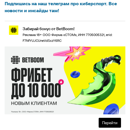
Подпишись на наш телеграм про киберспорт. Все
новости и инсайды там!
Забирай бонус от BetBoom!
Реклама 18+ ООО Фирма «СТОМ», ИНН 7705005321, erid:
F7NfYUJCUneVdSxzY6RC
Перейти