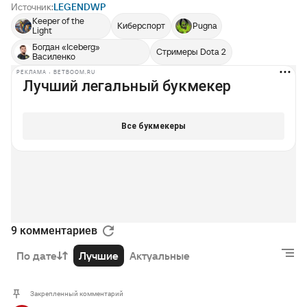
Источник:
LEGENDWP
Keeper of the
Киберспорт
Pugna
Light
Богдан «Iceberg»
Стримеры Dota 2
Василенко
РЕКЛАМА • BETBOOM.RU
9 комментариев
По дате
Лучшие
Актуальные
Закрепленный комментарий