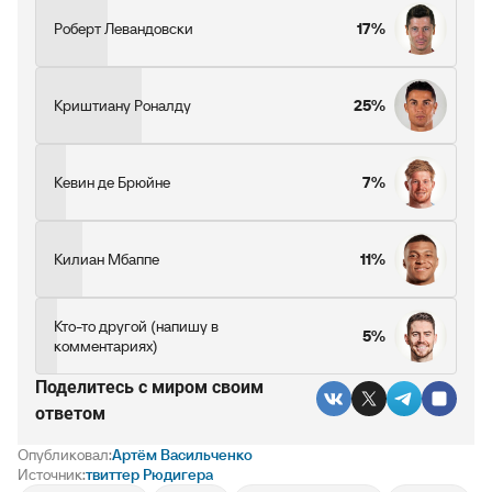
Роберт Левандовски
17%
Криштиану Роналду
25%
Кевин де Брюйне
7%
Килиан Мбаппе
11%
Кто-то другой (напишу в
5%
комментариях)
Поделитесь c миром своим
ответом
Опубликовал:
Артём Васильченко
Источник:
твиттер Рюдигера