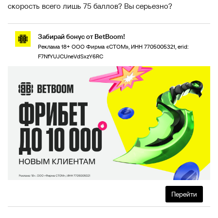
скорость всего лишь 75 баллов? Вы серьезно?
Забирай бонус от BetBoom!
Реклама 18+ ООО Фирма «СТОМ», ИНН 7705005321, erid:
F7NfYUJCUneVdSxzY6RC
Перейти