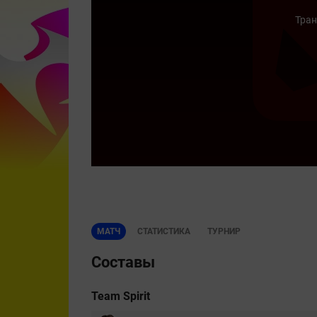
Тран
МАТЧ
СТАТИСТИКА
ТУРНИР
Составы
Team Spirit