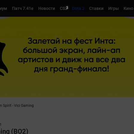
2
иум
Патч 7.41e
Новости
CS2
Dota 2
Ставки
Игры
Кино
 Spirit - Vici Gaming
e
ming (BO2)