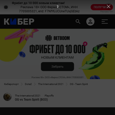
Фрибет до 10 000 новым клиентам!
2
Реклама 18+ ООО Фирма «СТОМ», ИНН
ПОЛУЧИТЬ
7705005321, erid: F7NfYUJCUneTUxjGEbkz
Реклама 18+
Киберспорт
Dota2
The International 2021
OG - Team Spirit
The International 2021
Playoffs
OG vs Team Spirit (BO3)