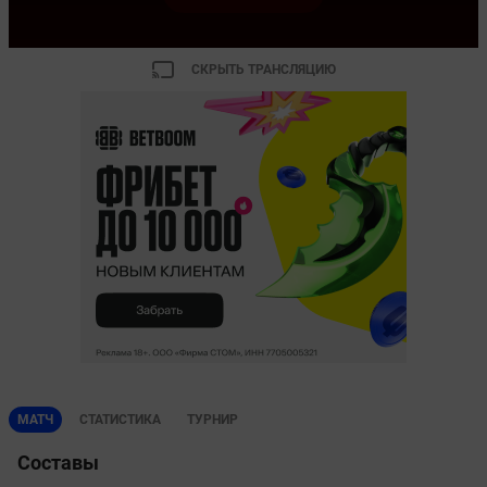
СКРЫТЬ ТРАНСЛЯЦИЮ
МАТЧ
СТАТИСТИКА
ТУРНИР
Составы