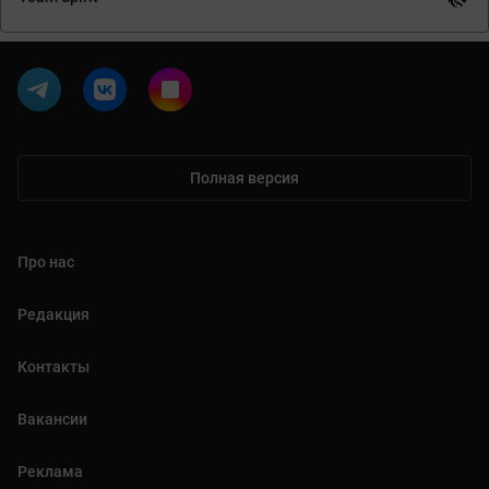
Полная версия
Про нас
Редакция
Контакты
Вакансии
Реклама