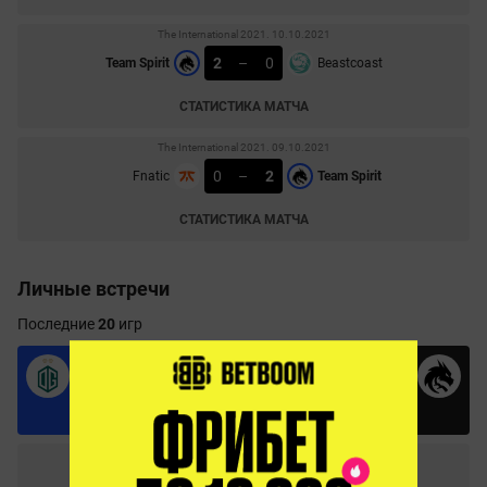
The International 2021. 10.10.2021
2
–
0
Team Spirit
Beastcoast
СТАТИСТИКА МАТЧА
The International 2021. 09.10.2021
0
–
2
Fnatic
Team Spirit
СТАТИСТИКА МАТЧА
Личные встречи
Последние
20
игр
2
6
12
Победы
Ничьих
Побед
Blast Slam 7. 30.05.2026
0
–
2
OG
Team Spirit