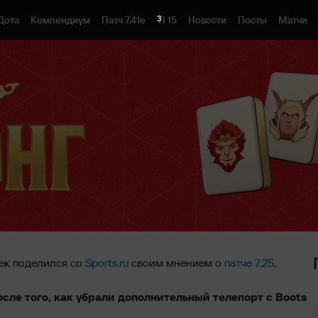
2
Дота
Компендиум
Патч 7.41e
TI 15
Новости
Посты
Матчи
ек поделился со
Sports.ru
своим мнением о
патче 7.25
.
сле того, как убрали дополнительный телепорт с Boots