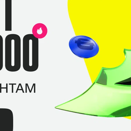
Nature's
Комментарий
Кибер
Интервью
Патч 7.36b
Prophet
С диалогами
ма. ООО Фирма «СТОМ» 18+