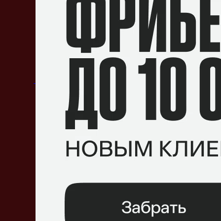
Опубликовал:
Владислав Лазуренко
Источник:
Sports.ru
Владислав «Crystallize»
NAVI
Кристанек
Meepo
3 комментария
По дате
Лучшие
Актуальные
Закрепленный комментарий
Бесплатная ставка!
Фрибет до 10 000 новым клиентам! Рекла
ПЕРЕЙТИ
Андрис Вербицкий
19 марта 2020, 17:33