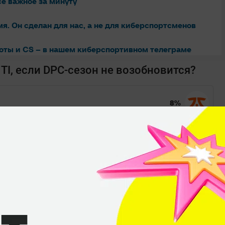
се важное за минуту
мя. Он сделан для нас, а не для киберспортсменов
Доты и CS – в нашем киберспортивном телеграме
TI, если DPC-сезон не возобновится?
8%
блице DPC
21%
71%