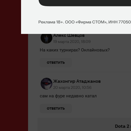
ждем мипо от кристалика?
ОТВЕТИТЬ
Алекс Шевцов
19 марта 2020, 18:09
На каких турнирах? Онлайновых?
ОТВЕТИТЬ
Жахонгир Атаджанов
20 марта 2020, 10:56
сам на фуре недавно катал
ОТВЕТИТЬ
Dota 2