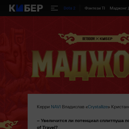
Фэнтези TI
Маджонг 
Dota 2
Керри
NAVI
Владислав «
Crystallize
» Кристан
– Увеличится ли потенциал сплитпуша по
of Travel?