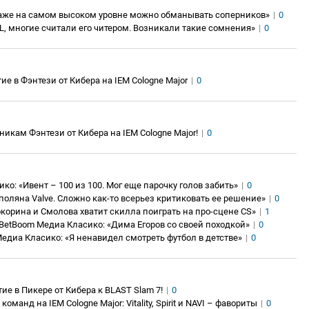
 даже на самом высоком уровне можно обманывать соперников»
|
0
PL, многие считали его читером. Возникали такие сомнения»
|
0
ие в Фэнтези от Кибера на IEM Cologne Major
|
0
никам Фэнтези от Кибера на IEM Cologne Major!
|
0
ко: «Ивент – 100 из 100. Мог еще парочку голов забить»
|
0
 поляна Valve. Cложно как-то всерьез критиковать ее решение»
|
0
окорина и Смолова хватит скилла поиграть на про-сцене CS»
|
1
BetBoom Медиа Класико: «Дима Егоров со своей походкой»
|
0
едиа Класико: «Я ненавидел смотреть футбол в детстве»
|
0
тие в Пикере от Кибера к BLAST Slam 7!
|
0
манд на IEM Cologne Major: Vitality, Spirit и NAVI – фавориты
|
0