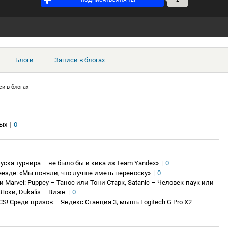
Блоги
Записи в блогах
си в блогах
ых
|
0
уска турнира – не было бы и кика из Team Yandex»
|
0
еезде: «Мы поняли, что лучше иметь переноску»
|
0
 Marvel: Puppey – Танос или Тони Старк, Satanic – Человек-паук или
 Локи, Dukalis – Вижн
|
0
S! Среди призов – Яндекс Станция 3, мышь Logitech G Pro X2