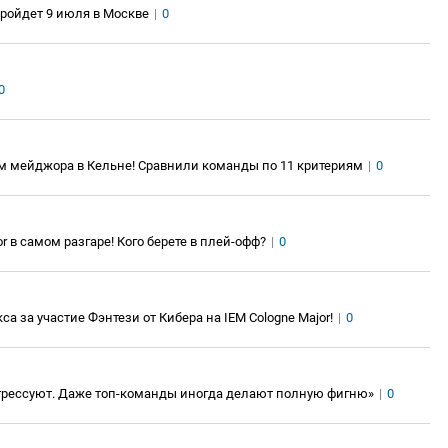
ройдет 9 июля в Москве
|
0
0
ам мейджора в Кельне! Сравнили команды по 11 критериям
|
0
r в самом разгаре! Кого берете в плей-офф?
|
0
са за участие Фэнтези от Кибера на IEM Cologne Major!
|
0
стрессуют. Даже топ-команды иногда делают полную фигню»
|
0