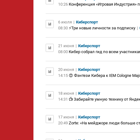
10:26
Конференция «Игровая Индустрия» п
6 июля
|
Киберспорт
08:30
⚡️Три новые личности за подписку
|
21 июня
|
Киберспорт
08:00
Кибер собрал гид по всем участник
20 июня
|
Киберспорт
14:15
😍 Фэнтези Кибера к IEM Cologne Majo
18 июня
|
Киберспорт
14:31
📺 Забирайте умную технику от Яндек
17 июня
|
Киберспорт
20:49
Zorte: «На мейджоре люди больше 