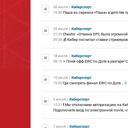
30 июля
|
Киберспорт
19:40
Паша из сериала «Паша» в детстве п
29 июля
|
Киберспорт
21:30
Cheshir: «Отмена DPC была огромной
09:38
💰 Кибер посчитал ставки стримеров
18 июля
|
Киберспорт
08:15
⭐️ Плей-офф EWC по Доте в разгаре!
15 июля
|
Киберспорт
19:30
Где смотреть финал EWC по Доте
|
0
9 июля
|
Киберспорт
15:31
❗️ Мы отключаем авторизацию на Киб
Подключите вход по электронной почте, ч
7 июля
|
Киберспорт