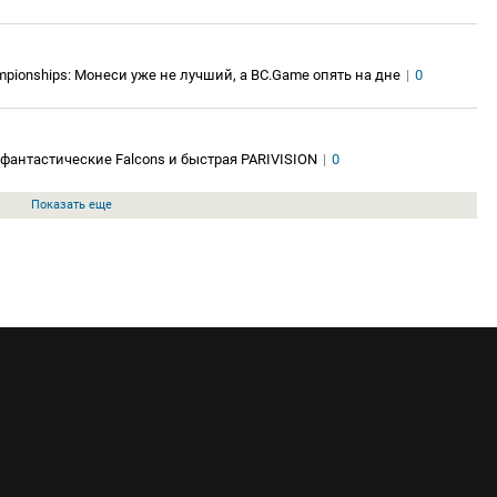
pionships: Монеси уже не лучший, а BC.Game опять на дне
|
0
 фантастические Falcons и быстрая PARIVISION
|
0
Показать еще