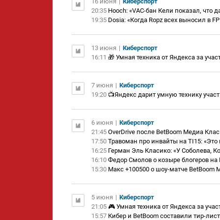
16 июня
|
Киберспорт
20:35
Hooch: «VAC-бан Кели показал, что
19:35
Dosia: «Когда Ropz всех выносил в F
13 июня
|
Киберспорт
16:11
🎁 Умная техника от Яндекса за участ
7 июня
|
Киберспорт
19:20
📺Яндекс дарит умную технику участ
6 июня
|
Киберспорт
21:45
OverDrive после BetBoom Медиа Класи
17:50
Травоман про инвайты на TI15: «Это
16:25
Герман Эль Класико: «У Соболева, К
16:10
Федор Смолов о козыре блогеров на 
15:30
Макс +100500 о шоу-матче BetBoom М
5 июня
|
Киберспорт
21:05
🎮 Умная техника от Яндекса за учас
15:57
Кибер и BetBoom составили тир-лист ко