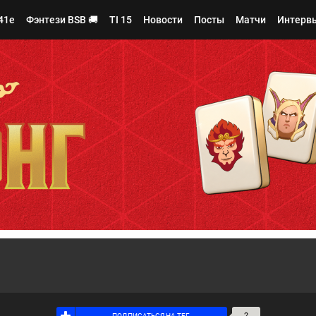
41e
Фэнтези BSB 🚚
TI 15
Новости
Посты
Матчи
Интерв
3
Я ПОДПИСАН НА ТЕГ
2
ПОДПИСАТЬСЯ НА ТЕГ