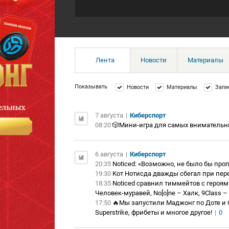
Лента
Новости
Материалы
Показывать
Новости
Материалы
Запи
7 августа
|
Киберспорт
08:20
🎲Мини-игра для самых внимательн
6 августа
|
Киберспорт
20:35
Noticed: «Возможно, не было бы проп
19:30
Кот Нотисда дважды сбегал при пер
18:35
Noticed сравнил тиммейтов с героями
Человек-муравей, No[o]ne – Халк, 9Class –
17:50
🔥Мы запустили Маджонг по Доте и C
Superstrike, фрибеты и многое другое!
|
0