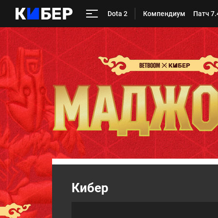
Dota 2
Компендиум
Патч 7.
Кибер