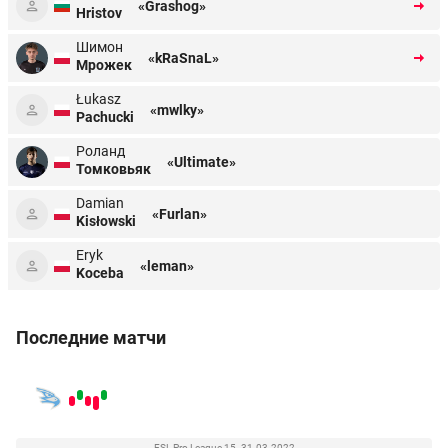
«Grashog»
Hristov
Шимон
«kRaSnaL»
Мрожек
Łukasz
«mwlky»
Pachucki
Роланд
«Ultimate»
Томковьяк
Damian
«Furlan»
Kisłowski
Eryk
«leman»
Koceba
Последние матчи
ESL Pro League 15. 31.03.2022