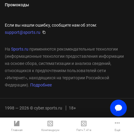
Промокоды
Если вы нашли ошибку, сообщите нам об этом:
support@sports.ru
На
Sports.ru
применяются рекомендательные технологии
(информационные технологии предоставления информации
на основе сбора, систематизации и анализа сведений,
относящихся к предпочтениям пользователей сети
«Интернет», находящихся на территории Российской
Федерации).
Подробнее
1998 — 2026 © cyber.sports.ru
18+
Главная
Компендиум
Патч 7.41e
Ещё