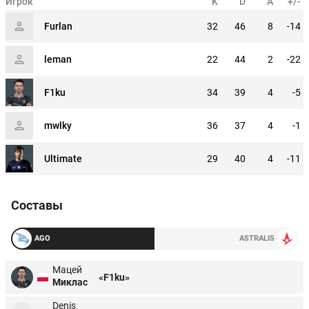
Игрок
K
D
A
+/-
Furlan
32
46
8
-14
leman
22
44
2
-22
F1ku
34
39
4
-5
mwlky
36
37
4
-1
Ultimate
29
40
4
-11
Составы
AGO
ASTRALIS
Мацей
«F1ku»
Миклас
Denis