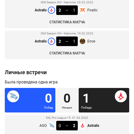
IEM Season XVI - Katowice. 20.02.2022
2
–
1
Astralis
Fnatic
СТАТИСТИКА МАТЧА
IEM Season XVI - Katowice. 19.02.2022
2
–
1
Astralis
Ence
СТАТИСТИКА МАТЧА
Личные встречи
Была проведена одна игра
0
0
1
Побед
Ничьих
Победа
ESL Pro League 15. 01.04.2022
0
–
2
AGO
Astralis