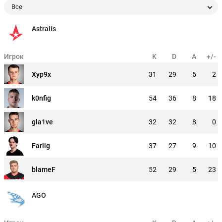
Все
Astralis
Игрок
K
D
A
+/-
Xyp9x
31
29
6
2
k0nfig
54
36
8
18
gla1ve
32
32
8
0
Farlig
37
27
9
10
blameF
52
29
5
23
AGO