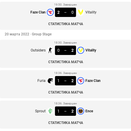
19:50. Завершен
2
–
0
Faze Clan
Vitality
СТАТИСТИКА МАТЧА
20 марта 2022 · Group Stage
18:30. Завершен
0
–
2
Outsiders
Vitality
СТАТИСТИКА МАТЧА
18:36. Завершен
1
–
2
Furia
Faze Clan
СТАТИСТИКА МАТЧА
18:36. Завершен
1
–
2
Sprout
Ence
СТАТИСТИКА МАТЧА