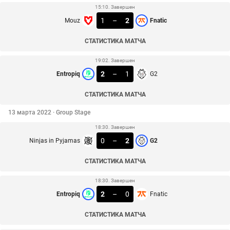
15:10. Завершен
1
–
2
Mouz
Fnatic
СТАТИСТИКА МАТЧА
19:02. Завершен
2
–
1
Entropiq
G2
СТАТИСТИКА МАТЧА
13 марта 2022 · Group Stage
18:30. Завершен
0
–
2
Ninjas in Pyjamas
G2
СТАТИСТИКА МАТЧА
18:30. Завершен
2
–
0
Entropiq
Fnatic
СТАТИСТИКА МАТЧА