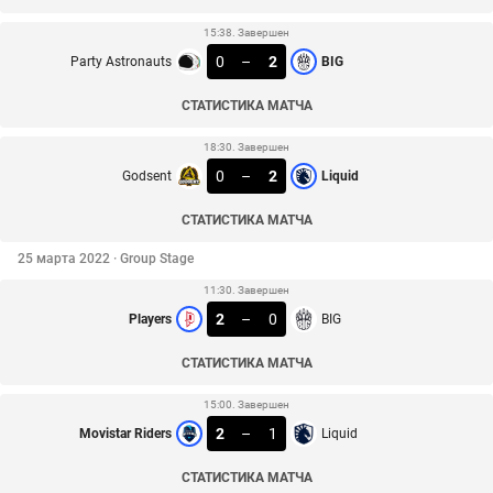
15:38. Завершен
0
–
2
Party Astronauts
BIG
СТАТИСТИКА МАТЧА
18:30. Завершен
0
–
2
Godsent
Liquid
СТАТИСТИКА МАТЧА
25 марта 2022 · Group Stage
11:30. Завершен
2
–
0
Players
BIG
СТАТИСТИКА МАТЧА
15:00. Завершен
2
–
1
Movistar Riders
Liquid
СТАТИСТИКА МАТЧА