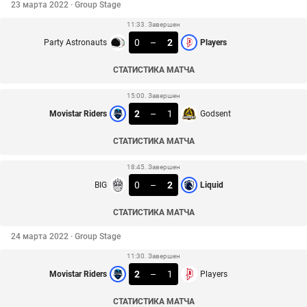
23 марта 2022 · Group Stage
11:33. Завершен
0
–
2
Party Astronauts
Players
СТАТИСТИКА МАТЧА
15:00. Завершен
2
–
1
Movistar Riders
Godsent
СТАТИСТИКА МАТЧА
18:45. Завершен
0
–
2
BIG
Liquid
СТАТИСТИКА МАТЧА
24 марта 2022 · Group Stage
11:30. Завершен
2
–
1
Movistar Riders
Players
СТАТИСТИКА МАТЧА