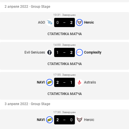
2 апреля 2022 · Group Stage
10:31. Завершен
0
–
2
AGO
Heroic
СТАТИСТИКА МАТЧА
14:00. Завершен
1
–
2
Evil Geniuses
Complexity
СТАТИСТИКА МАТЧА
17:55. Завершен
2
–
1
NAVI
Astralis
СТАТИСТИКА МАТЧА
3 апреля 2022 · Group Stage
17:30. Завершен
2
–
0
NAVI
Heroic