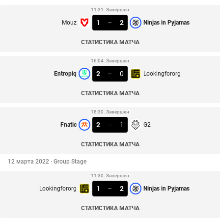
11:31. Завершен
1
–
2
Mouz
Ninjas in Pyjamas
СТАТИСТИКА МАТЧА
16:04. Завершен
2
–
0
Entropiq
Lookingfororg
СТАТИСТИКА МАТЧА
18:30. Завершен
2
–
1
Fnatic
G2
СТАТИСТИКА МАТЧА
12 марта 2022 · Group Stage
11:30. Завершен
1
–
2
Lookingfororg
Ninjas in Pyjamas
СТАТИСТИКА МАТЧА