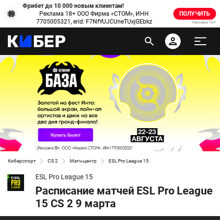
Фрибет до 10 000 новым клиентам!
Реклама 18+ ООО Фирма «СТОМ», ИНН
ПОЛУЧИТЬ
7705005321, erid: F7NfYUJCUneTUxjGEbkz
Реклама 18+
Киберспорт
CS 2
Матч-центр
ESL Pro League 15
ESL Pro League 15
Расписание матчей ESL Pro League
15 CS 2 9 марта