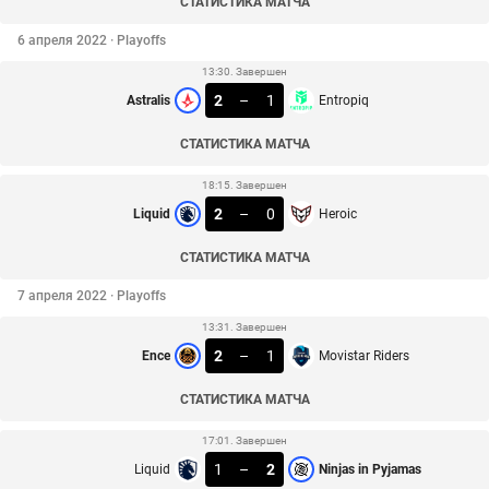
СТАТИСТИКА МАТЧА
6 апреля 2022 · Playoffs
13:30. Завершен
2
–
1
Astralis
Entropiq
СТАТИСТИКА МАТЧА
18:15. Завершен
2
–
0
Liquid
Heroic
СТАТИСТИКА МАТЧА
7 апреля 2022 · Playoffs
13:31. Завершен
2
–
1
Ence
Movistar Riders
СТАТИСТИКА МАТЧА
17:01. Завершен
1
–
2
Liquid
Ninjas in Pyjamas