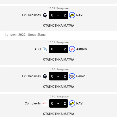
18:59. Завершен
0
–
2
Evil Geniuses
NAVI
СТАТИСТИКА МАТЧА
1 апреля 2022 · Group Stage
10:31. Завершен
0
–
2
AGO
Astralis
СТАТИСТИКА МАТЧА
14:00. Завершен
0
–
2
Evil Geniuses
Heroic
СТАТИСТИКА МАТЧА
17:30. Завершен
0
–
2
Complexity
NAVI
СТАТИСТИКА МАТЧА