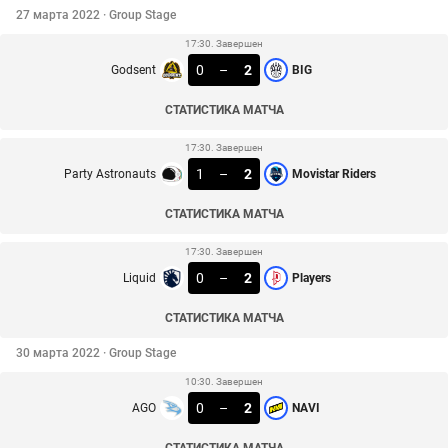
27 марта 2022 · Group Stage
17:30. Завершен
0
–
2
Godsent
BIG
СТАТИСТИКА МАТЧА
17:30. Завершен
1
–
2
Party Astronauts
Movistar Riders
СТАТИСТИКА МАТЧА
17:30. Завершен
0
–
2
Liquid
Players
СТАТИСТИКА МАТЧА
30 марта 2022 · Group Stage
10:30. Завершен
0
–
2
AGO
NAVI