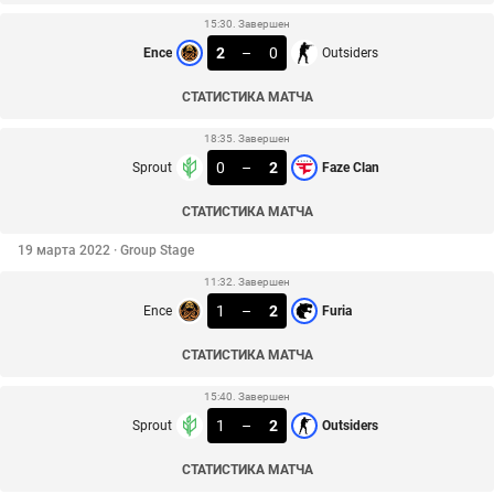
15:30. Завершен
2
–
0
Ence
Outsiders
СТАТИСТИКА МАТЧА
18:35. Завершен
0
–
2
Sprout
Faze Clan
СТАТИСТИКА МАТЧА
19 марта 2022 · Group Stage
11:32. Завершен
1
–
2
Ence
Furia
СТАТИСТИКА МАТЧА
15:40. Завершен
1
–
2
Sprout
Outsiders
СТАТИСТИКА МАТЧА