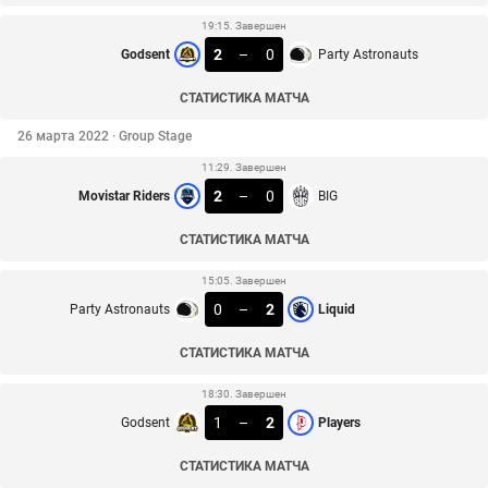
19:15. Завершен
2
–
0
Godsent
Party Astronauts
СТАТИСТИКА МАТЧА
26 марта 2022 · Group Stage
11:29. Завершен
2
–
0
Movistar Riders
BIG
СТАТИСТИКА МАТЧА
15:05. Завершен
0
–
2
Party Astronauts
Liquid
СТАТИСТИКА МАТЧА
18:30. Завершен
1
–
2
Godsent
Players
СТАТИСТИКА МАТЧА