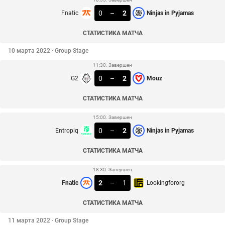
0
–
2
Fnatic
Ninjas in Pyjamas
СТАТИСТИКА МАТЧА
10 марта 2022 · Group Stage
11:30. Завершен
0
–
2
G2
Mouz
СТАТИСТИКА МАТЧА
15:00. Завершен
0
–
2
Entropiq
Ninjas in Pyjamas
СТАТИСТИКА МАТЧА
18:30. Завершен
2
–
1
Fnatic
Lookingfororg
СТАТИСТИКА МАТЧА
11 марта 2022 · Group Stage