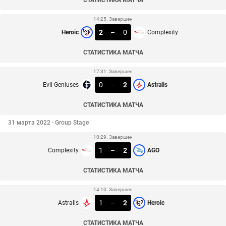
СТАТИСТИКА МАТЧА
14:25. Завершен
2
–
0
Heroic
Complexity
СТАТИСТИКА МАТЧА
17:31. Завершен
0
–
2
Evil Geniuses
Astralis
СТАТИСТИКА МАТЧА
31 марта 2022 · Group Stage
10:29. Завершен
1
–
2
Complexity
AGO
СТАТИСТИКА МАТЧА
14:10. Завершен
1
–
2
Astralis
Heroic
СТАТИСТИКА МАТЧА