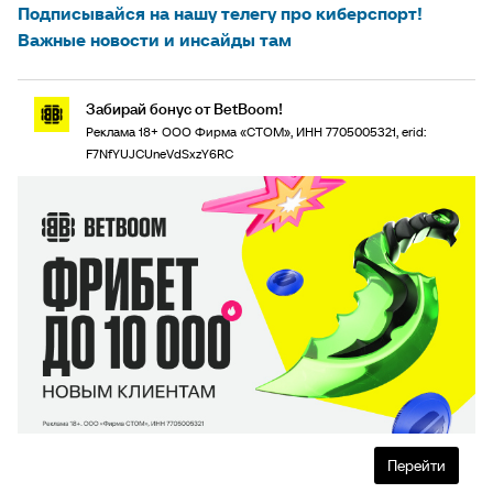
Подписывайся на нашу телегу про киберспорт!
Важные новости и инсайды там
Забирай бонус от BetBoom!
Реклама 18+ ООО Фирма «СТОМ», ИНН 7705005321, erid:
F7NfYUJCUneVdSxzY6RC
Перейти