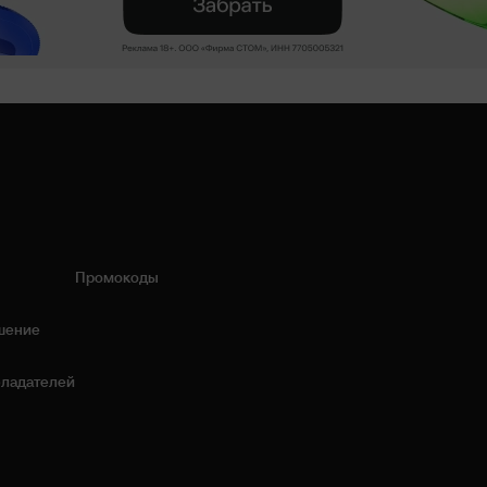
Промокоды
шение
бладателей