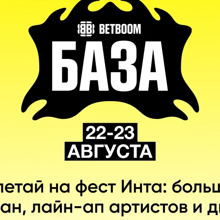
, которых мы так любим (и ненавидим)
С диалогами
 приз!