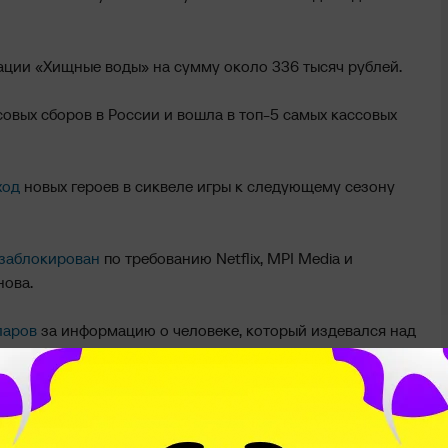
ации «Хищные воды» на сумму около 336 тысяч рублей.
овых сборов в России и вошла в топ-5 самых кассовых
ход
новых героев в сиквеле игры к следующему сезону
 заблокирован
по требованию Netflix, MPI Media и
нова.
ларов
за информацию о человеке, который издевался над
0 Masters League – клуб дважды уступил в овертаймах.