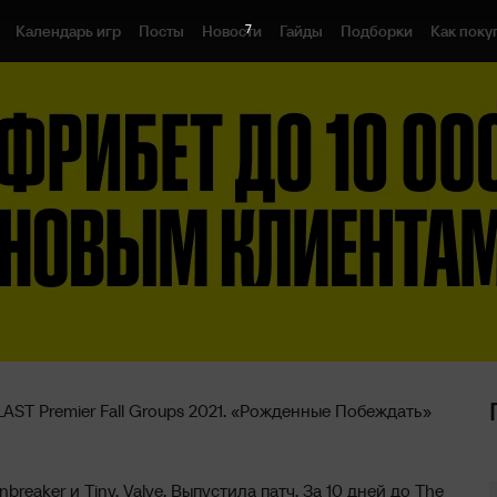
6
Календарь игр
Посты
Новости
Гайды
Подборки
Как поку
LAST Premier Fall Groups 2021. «Рожденные Побеждать»
breaker и Tiny. Valve. Выпустила патч. За 10 дней до The