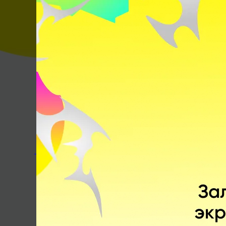
Материал дня:
6 архетипов про-дотеров
Опубликовал:
Артём Васильченко
Комментарии
По дате
Лучшие
Актуальные
Закрепленный комментарий
Лучшая мини-игра для Дотеров
Проверь себя на внимательность и забирай
ПРОВЕРИТЬ