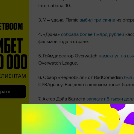
International 10.
3. У – удача. Flamie
выбил три скина
из опер
4. «Дюна»
собрала более 1 млрд рублей
касс
фильмов года в стране.
5. Геймдиректор Overwatch
намекнул на вы
Overwatch League.
6. Обзор «Чернобыля» от BadComedian
был
CPRAgency. Все дело в «плохом тоне» Баже
7. Актер Дэйв Батиста
заплатит 5 тысяч дол
щенком.
8. Флейми
сыграл за NAVI Junior
на Gjirafa5