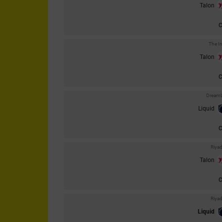
Talon
The I
Talon
DreamL
Liquid
Riya
Talon
Riya
Liquid