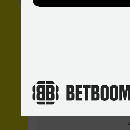
СТАТИСТИКА МАТЧА
Личные встречи
Последние
17
игр
3
Победы
DreamL
Talon
ESL O
Talon