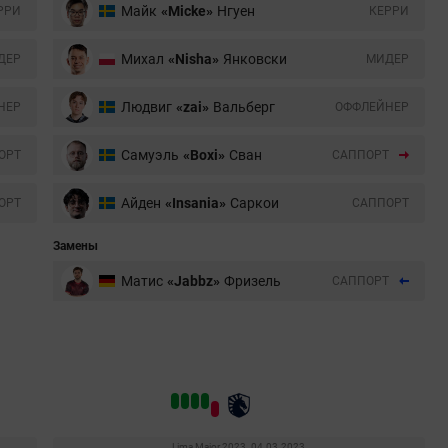
Майк
«Micke»
Нгуен
РРИ
КЕРРИ
Михал
«Nisha»
Янковски
ДЕР
МИДЕР
Людвиг
«zai»
Вальберг
НЕР
ОФФЛЕЙНЕР
Самуэль
«Boxi»
Сван
ОРТ
CАППОРТ
Айден
«Insania»
Саркои
ОРТ
CАППОРТ
Замены
Матис
«Jabbz»
Фризель
CАППОРТ
Lima Major 2023. 04.03.2023