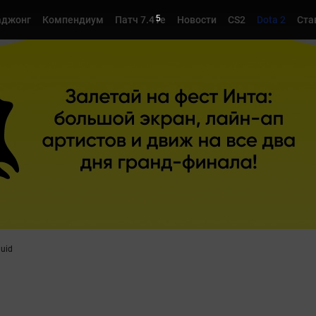
4
джонг
Компендиум
Патч 7.41e
Новости
CS2
Dota 2
Ста
quid