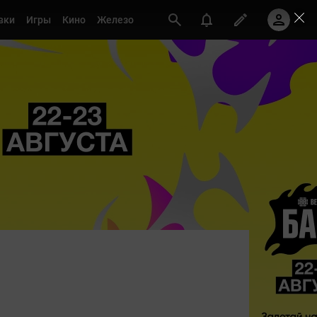
вки
Игры
Кино
Железо