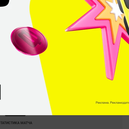
СТАТИСТИКА МАТЧА
4
10
Ничьи
Побед
eague Season 26. 29.05.2025
2
–
0
Liquid
СТАТИСТИКА МАТЧА
ne Raleigh 2025. 07.04.2025
0
–
2
Liquid
СТАТИСТИКА МАТЧА