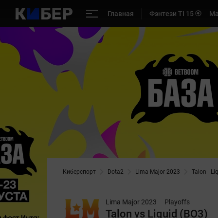
Главная
Фэнтези TI 15 🏵️
Ма
Киберспорт
Dota2
Lima Major 2023
Talon - Li
Lima Major 2023
Playoffs
Talon vs Liquid (BO3)