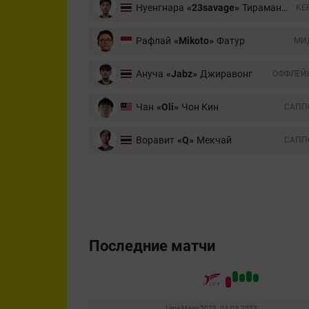
Нуенгнара
«23savage»
Тираманон
КЕ
Рафлай
«Mikoto»
Фатур
МИ
Ануча
«Jabz»
Джиравонг
ОФФЛЕЙ
Чан
«Oli»
Чон Кин
CАПП
Воравит
«Q»
Мекчай
CАПП
Последние матчи
Lima Major 2023. 04.03.2023