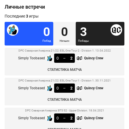
Личные встречи
Последние
3
игры
0
0
3
Побед
Ничьих
Победы
DPC Северная Америка 21/22: ESL One Tour 2 - Division 1. 13.04.2022
0
–
2
Simply Toobased
Quincy Crew
СТАТИСТИКА МАТЧА
DPC Северная Америка 21/22: ESL One Tour 1 - Division 1. 30.11.2021
0
–
2
Simply Toobased
Quincy Crew
СТАТИСТИКА МАТЧА
DPC Северная Америка: BTS S2 - Upper Division. 18.04.2021
0
–
2
Simply Toobased
Quincy Crew