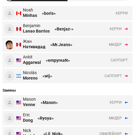
Noah
«boris»
КЕРРИ
Minhas
Benjamin
«Benjaz-»
КЕРРИ
Lanao Barrios
Жан
«Mr.Jeans»
МИДЕР
Нативидад
Ankit
«empyreaN»
CАППОРТ
Aggarwal
Nicolás
«wij»
CАППОРТ
Moreno
Замены
Mason
«Mason»
КЕРРИ
Venne
Eric
«Ryoya»
МИДЕР
Dong
Nick
«Lil_Nick»
ОФФЛЕЙНЕР