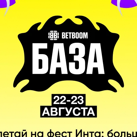
Алик
«V-Tune»
Воробей
РРИ
КЕРРИ
Владимир
«No[o]ne»
Миненко
ДЕР
МИДЕР
Владислав
«Laise»
Лайс
Р
ОФФЛЕЙНЕР
Алексей
«Solo»
Березин
НЕР
CАППОРТ
Георгий
«Swedenstrong»
Зайналабидов
ОРТ
CАППОРТ
ОРТ
DPC Восточная Европа 21/22: BTS Tour 2 - Division 1 Playoffs. 02.05.2022
2
–
1
CIS Rejects
NAVI