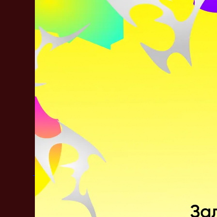
Никита
«Munkushi~»
Чепурных
КЕ
Глеб
«Kiyotaka»
Зырянов
МИ
Матвей
«Miero»
Васюнин
ОФФЛЕЙНЕ
Павел
«9pasha»
Хвастунов
ОФФЛЕЙ
Александр
«Immersion»
Хмелевской
CАПП
Yevgeny
«Heaven»
Ponomariov
CАПП
Последние матчи
Winline D2CL S11. 03.06.2022
0
–
2
CIS Rejects
One Move