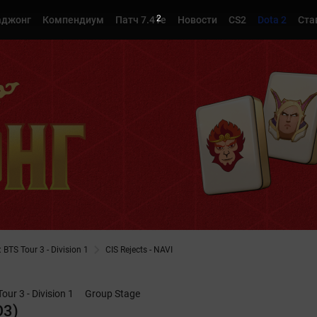
1
джонг
Компендиум
Патч 7.41e
Новости
CS2
Dota 2
Ста
TS Tour 3 - Division 1
CIS Rejects - NAVI
r 3 - Division 1
Group Stage
O3)