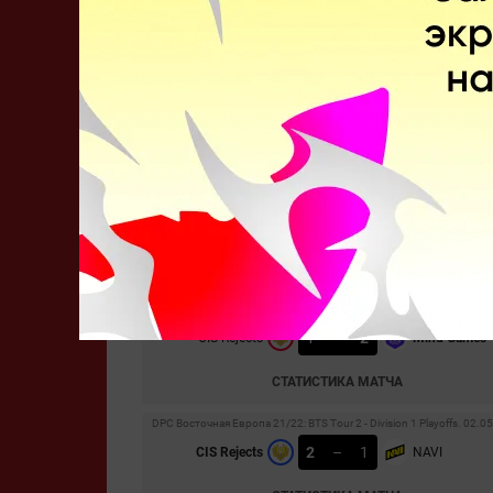
СТАТИСТИКА МАТЧА
Winline D2CL S11. 02.06.2022
0
–
2
X3
CIS Rejects
СТАТИСТИКА МАТЧА
Winline D2CL S11. 01.06.2022
2
–
0
No Sorry
CIS Rejects
СТАТИСТИКА МАТЧА
DPC Восточная Европа 21/22: BTS Tour 2 - Division 1 Playoffs. 02.0
1
–
2
CIS Rejects
Mind Games
СТАТИСТИКА МАТЧА
DPC Восточная Европа 21/22: BTS Tour 2 - Division 1 Playoffs. 02.0
2
–
1
CIS Rejects
NAVI