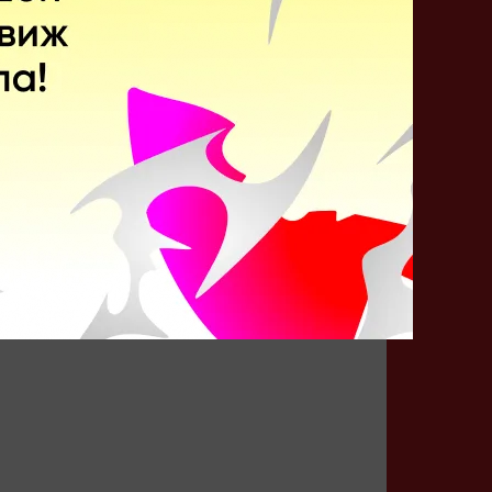
Кто победит?
CIS Rejects
NAVI