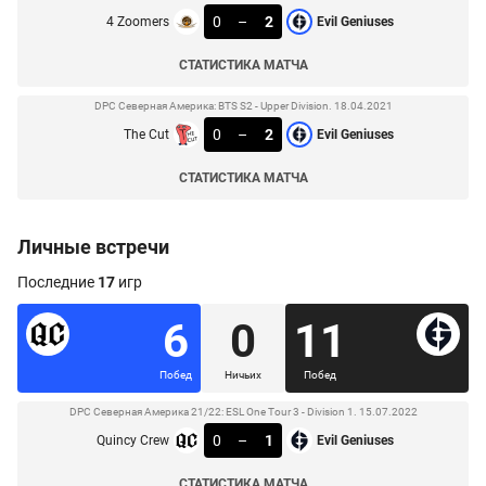
0
–
2
4 Zoomers
Evil Geniuses
СТАТИСТИКА МАТЧА
DPC Северная Америка: BTS S2 - Upper Division. 18.04.2021
0
–
2
The Cut
Evil Geniuses
СТАТИСТИКА МАТЧА
Личные встречи
Последние
17
игр
6
0
11
Побед
Ничьих
Побед
DPC Северная Америка 21/22: ESL One Tour 3 - Division 1. 15.07.2022
0
–
1
Quincy Crew
Evil Geniuses
СТАТИСТИКА МАТЧА