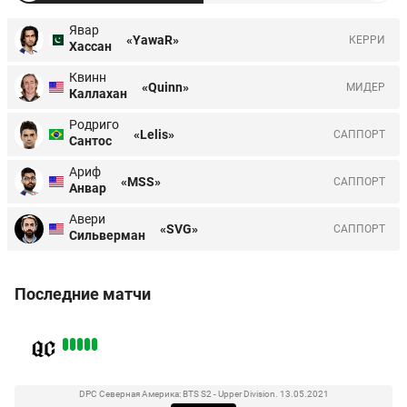
Явар
«YawaR»
КЕРРИ
Хассан
Квинн
«Quinn»
МИДЕР
Каллахан
Родриго
«Lelis»
CАППОРТ
Сантос
Ариф
«MSS»
CАППОРТ
Анвар
Авери
«SVG»
CАППОРТ
Сильверман
Последние матчи
DPC Северная Америка: BTS S2 - Upper Division. 13.05.2021