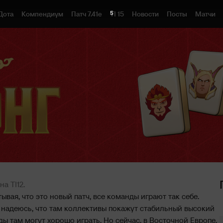
4
Дота
Компендиум
Патч 7.41e
TI 15
Новости
Посты
Матчи
на TI12.
вая, что это новый патч, все команды играют так себе.
я надеюсь, что там коллективы покажут стабильный высокий
ы там могут хорошо играть. Но сейчас, в Восточной Европе,