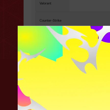
Valorant
Counter-Strike
Rainbow Six Siege
Лучше буду в стену смотреть
Поделитесь c миром своим ответом
Опубликовал:
Руслан Мороз
Источник:
Cybersport.metaratings.ru
Владислав «Antares»
One
Кертман
Move
Комментарии