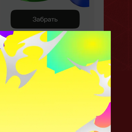
Самый кайфовый герой в
Доте?
6212 ГОЛОСОВ
Pudge
Lion
Ogre Magi