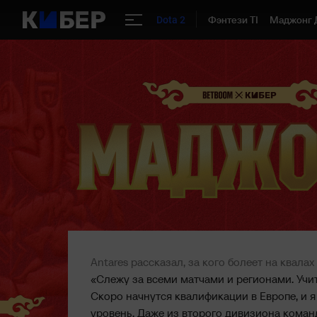
Фэнтези TI
Маджонг 
Dota 2
Antares рассказал, за кого болеет на квалах 
«Слежу за всеми матчами и регионами. Учиты
Скоро начнутся квалификации в Европе, и 
уровень. Даже из второго дивизиона команд