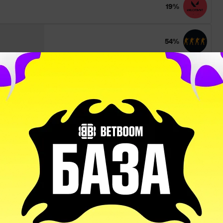
19%
54%
6%
21%
Артем «Lorenof»
Level
Мельник
Up