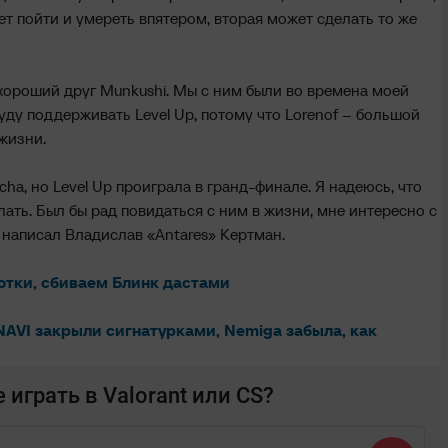
т пойти и умереть впятером, вторая может сделать то же
 хороший друг Munkushi. Мы с ним были во времена моей
буду поддерживать Level Up, потому что Lorenof – большой
 жизни.
ha, но Level Up проиграла в гранд-финале. Я надеюсь, что
елать. Был бы рад повидаться с ним в жизни, мне интересно с
 написал Владислав «Antares» Кертман.
отки, сбиваем Блинк дастами
NAVI закрыли сигнатурками, Nemiga забыла, как
играть в Valorant или CS?