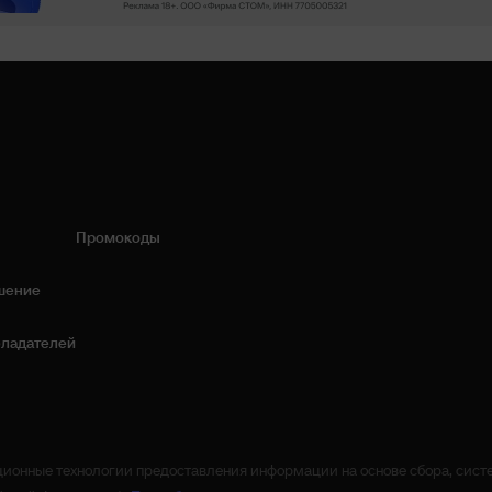
Промокоды
шение
бладателей
онные технологии предоставления информации на основе сбора, систе