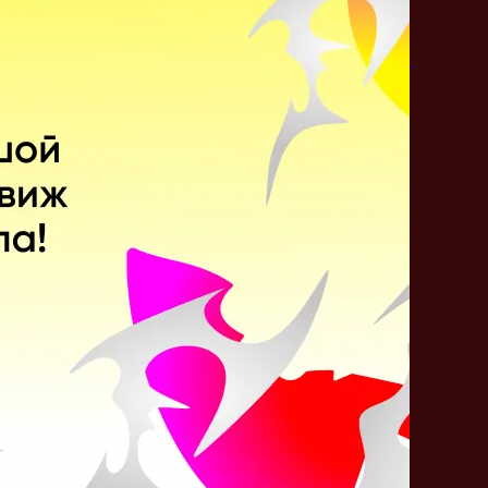
Juggernaut
Spirit Breaker
Sniper
Earthshaker
Поделитесь c миром
своим ответом