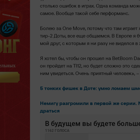
столько ошибок в играх. Одна команда може
самое. Вообще такой себе перформанс.
Болею за One Move, потому что там играет
тир-2 Доты, все еще общаемся. В Европе я 
мой друг, с которым я ни разу не виделся в
Я хотел бы, чтобы он прошел на BetBoom Dac
он пройдет на TI12, но будет сложно это сд
ним увидеться. Очень приятный человек», –
5 тонких фишек в Доте: умно ломаем шм
Немигу разгромили в первой же серии. 
драться
В будущем вы будете больше 
1162 ГОЛОСА