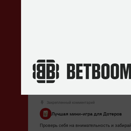
Опубликовал:
Артём Васильченко
Источник:
твич-канал Paragon
Алексей «Solo»
DPC
Dr
Березин
СНГ
29
Роман «Ramzes666»
Кушнарев
2 комментария
По дате
Лучшие
Актуальные
Закрепленный комментарий
Лучшая мини-игра для Дотеров
Проверь себя на внимательность и забирай