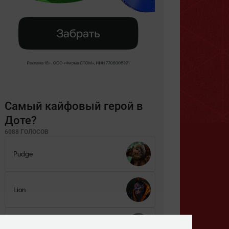
Самый кайфовый герой в
Доте?
6088 ГОЛОСОВ
Pudge
Lion
Ogre Magi