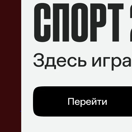
Большое количество LAN-турниров
Старый Techies
Уничтожаемый фонтан
Поделитесь c миром своим ответом