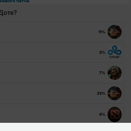
 нового патча
 Доте?
11%
3%
7%
33%
4%