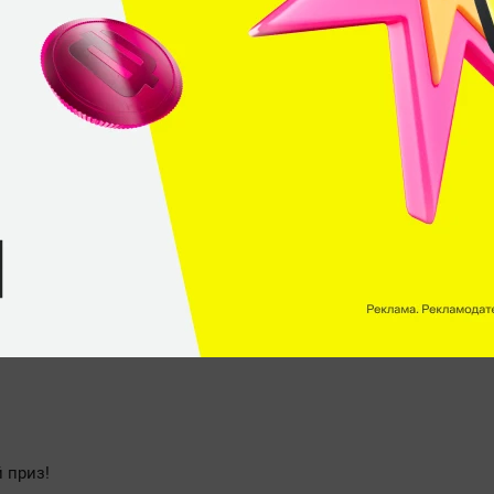
eamLeague Season
Pinnacle
HellRaisers
Cup
С диалогами
 приз!