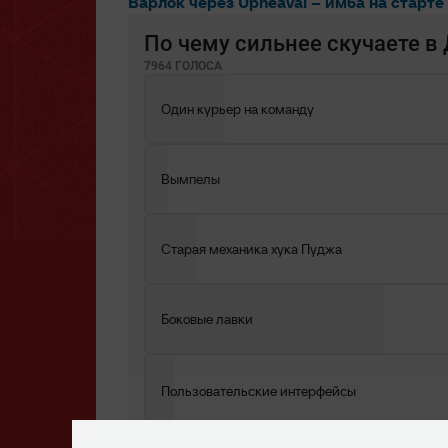
Варлок через Upheaval – имба на старте
По чему сильнее скучаете в
7964 ГОЛОСА
Один курьер на команду
Вымпелы
Старая механика хука Пуджа
Боковые лавки
Пользовательские интерфейсы