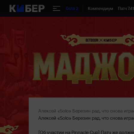
Компендиум
Патч 7.4
Dota 2
Алексей «Solo» Березин рад, что снова игр
Алексей «Solo» Березин рад, что снова игр
[Об участии на Pinnacle Cup] Патч же долж