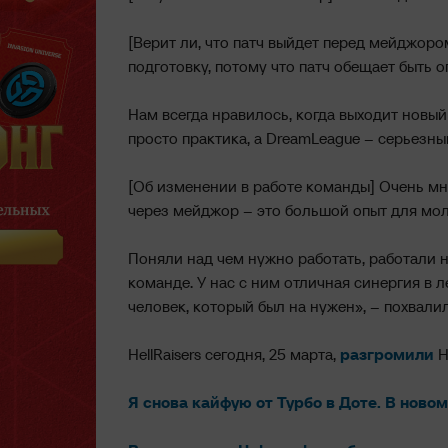
[Верит ли, что патч выйдет перед мейджоро
подготовку, потому что патч обещает быть о
Нам всегда нравилось, когда выходит новый 
просто практика, а DreamLeague – серьезны
[Об изменении в работе команды] Очень мн
через мейджор – это большой опыт для мо
Поняли над чем нужно работать, работали н
команде. У нас с ним отличная синергия в л
человек, который был на нужен», – похвали
HellRaisers сегодня, 25 марта,
разгромили
H
Я снова кайфую от Турбо в Доте. В нов