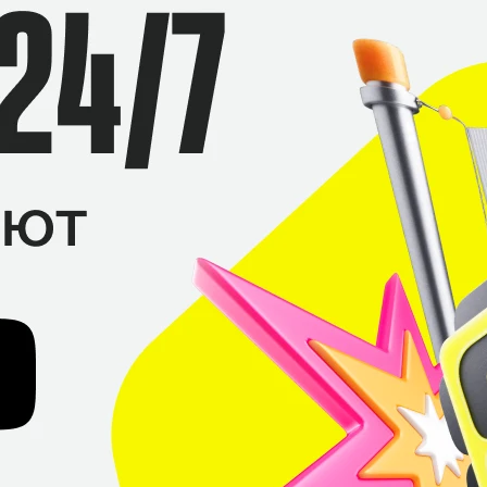
19%
15%
8%