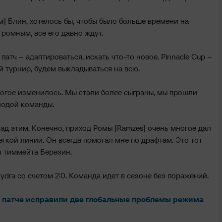
м] Блин, хотелось бы, чтобы было больше времени на
громным, все его давно ждут.
патч – адаптироваться, искать что-то новое. Pinnacle Cup –
й турнир, будем выкладываться на всю.
огое изменилось. Мы стали более сыграны, мы прошли
лодой команды.
ад этим. Конечно, приход Ромы [Ramzes] очень многое дал
егкой линии. Он всегда помогал мне по драфтам. Это тот
л тиммейта Березин.
ydra со счетом 2:0. Команда идет в сезоне без поражений.
ом патче исправили две глобальные проблемы режима