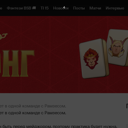
3
1e
Фэнтези BSB 🚚
TI 15
Новости
Посты
Матчи
Интервью
ает в одной команде с Рамзесом.
ает в одной команде с Рамзесом.
ен быть перед мейджором, поэтому практика будет нужна.