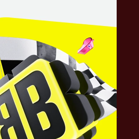
Juggernaut
Spirit Breaker
Sniper
Earthshaker
Поделитесь c миром
своим ответом