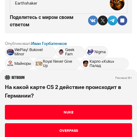
Earthshaker
Поделитесь c миром своим
ответом
Опубликовал:
Иван Горбатенков
WePlay! Bukovel
Geek
Nigma
Minor
Fam
Royal Never Give
Карло «Kuku»
Майноры
Up
Палад
РЕКЛАМА • BETBOOM.RU
Реклама 18+
На какой карте CS 2 действие происходит в
Германии?
NUKE
OVERPASS