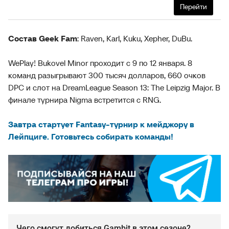
Перейти
Состав Geek Fam
: Raven, Karl, Kuku, Xepher, DuBu.
WePlay! Bukovel Minor проходит с 9 по 12 января. 8
команд разыгрывают 300 тысяч долларов, 660 очков
DPC и слот на DreamLeague Season 13: The Leipzig Major. В
финале турнира Nigma встретится с RNG.
Завтра стартует Fantasy-турнир к мейджору в
Лейпциге. Готовьтесь собирать команды!
Чего смогут добиться Gambit в этом сезоне?