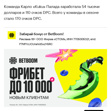
Команда Карло «Kuku» Палада заработала 54 тысячи
долларов и 110 очков DPC. Всего у команды в сезоне
стало 170 очков DPC.
Забирай бонус от BetBoom!
Реклама 18+ ООО Фирма «СТОМ», ИНН 7705005321, erid:
F7NfYUJCUneVdSxzY6RC