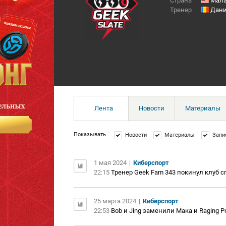
Страна
Мала
Тренер
Дани
Лента
Новости
Материалы
Показывать
Новости
Материалы
Запи
1 мая 2024
|
Киберспорт
22:15
Тренер Geek Fam 343 покинул клуб с
25 марта 2024
|
Киберспорт
22:53
Bob и Jing заменили Мака и Raging P