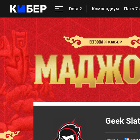
Dota 2
Компендиум
Патч 7.
Geek Sla