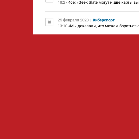
18:27
4ce: «Geek Slate могут и две карты в
25 февраля 2023
|
Киберспорт
13:10
«Мы доказали, что можем бороться с
23 февраля 2023
|
Киберспорт
04:44
HellRaisers уступили Geek Slate на
20 февраля 2023
|
Киберспорт
14:44
Nix о мейджоре: «HellRaisers 100% до 
Knights будут 322-шить точно»
|
7