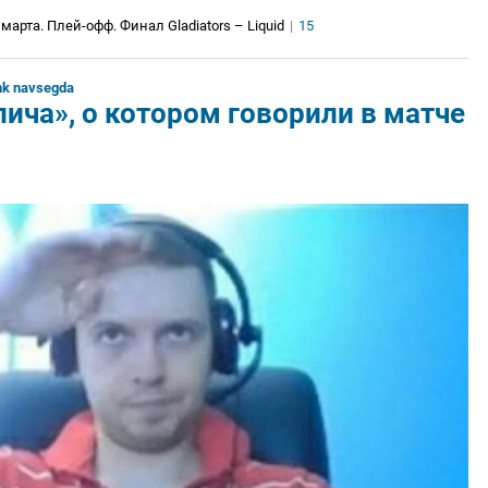
марта. Плей-офф. Финал Gladiators – Liquid
|
15
nk navsegda
пича», о котором говорили в матче