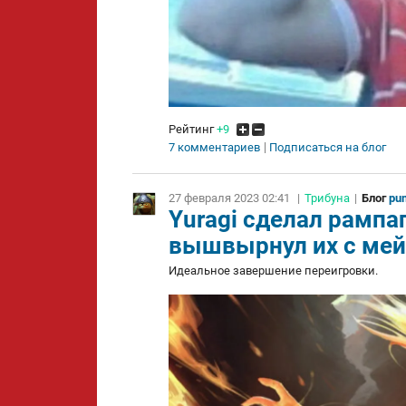
Рейтинг
+9
7 комментариев
Подписаться на блог
27 февраля 2023 02:41
|
Трибуна
|
Блог
pu
Yuragi сделал рампаг
вышвырнул их с ме
Идеальное завершение переигровки.