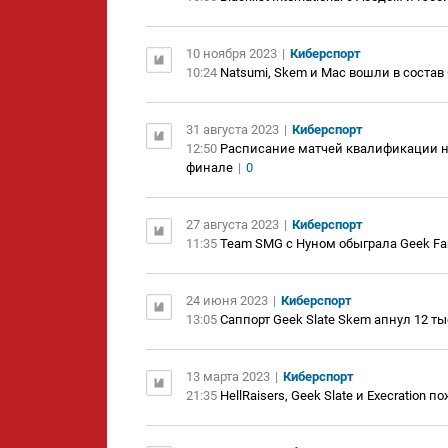
10 ноября 2023
|
Киберспорт
10:24
Natsumi, Skem и Mac вошли в состав
31 августа 2023
|
Киберспорт
12:50
Расписание матчей квалификации на T
финале
|
0
27 августа 2023
|
Киберспорт
11:35
Team SMG с Нуном обыграла Geek Fam
24 июня 2023
|
Киберспорт
13:05
Саппорт Geek Slate Skem апнул 12 т
13 марта 2023
|
Киберспорт
21:35
HellRaisers, Geek Slate и Execration