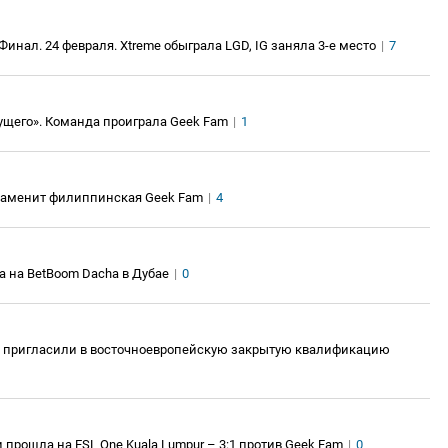
инал. 24 февраля. Xtreme обыграла LGD, IG заняла 3-е место
|
7
ущего». Команда проиграла Geek Fam
|
1
е заменит филиппинская Geek Fam
|
4
а на BetBoom Dacha в Дубае
|
0
ру» пригласили в восточноевропейскую закрытую квалификацию
бби прошла на ESL One Kuala Lumpur – 3:1 против Geek Fam
|
0