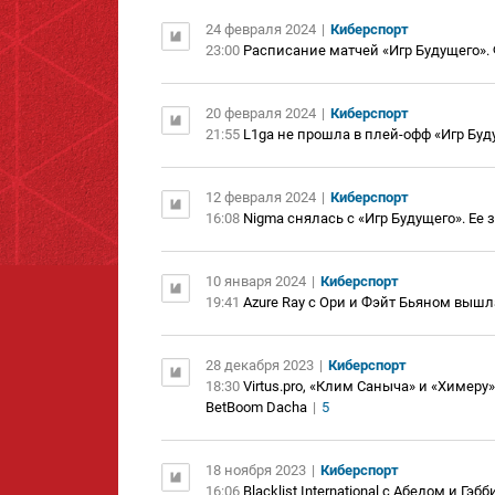
24 февраля 2024
|
Киберспорт
23:00
Расписание матчей «Игр Будущего». Ф
20 февраля 2024
|
Киберспорт
21:55
L1ga не прошла в плей-офф «Игр Буд
12 февраля 2024
|
Киберспорт
16:08
Nigma снялась с «Игр Будущего». Е
10 января 2024
|
Киберспорт
19:41
Azure Ray с Ори и Фэйт Бьяном вышл
28 декабря 2023
|
Киберспорт
18:30
Virtus.pro, «Клим Саныча» и «Химе
BetBoom Dacha
|
5
18 ноября 2023
|
Киберспорт
16:06
Blacklist International c Абедом и Гэ