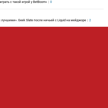
ыиграть с такой игрой у BetBoom»
|
0
 лучшими». Geek Slate после ничьей с Liquid на мейджоре
|
2
 перуанском мейджоре
|
0
свидания, Yuragi еще на керри. Geek Slate – это кто? Сразу на ###.
Показать еще