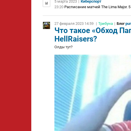
5 марта 2023
|
Киберспорт
23:20
Расписание матчей The Lima Major. 5 
27 февраля 2023 14:59
|
Трибуна
|
Блог
pu
Что такое «Обход Па
HellRaisers?
Олды тут?