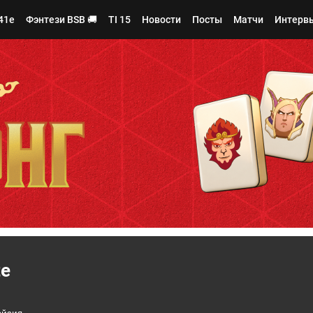
41e
Фэнтези BSB 🚚
TI 15
Новости
Посты
Матчи
Интерв
te