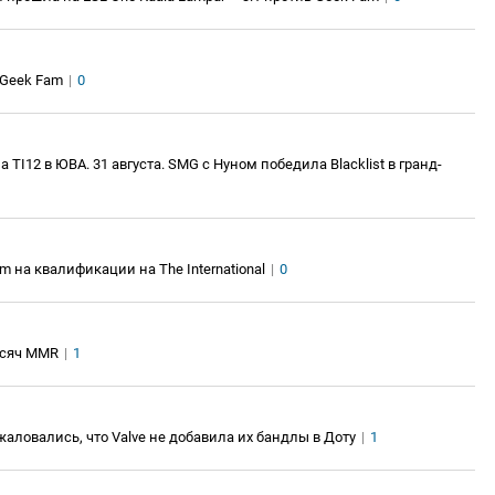
 Geek Fam
|
0
I12 в ЮВА. 31 августа. SMG с Нуном победила Blacklist в гранд-
 на квалификации на The International
|
0
ысяч MMR
|
1
 пожаловались, что Valve не добавила их бандлы в Доту
|
1