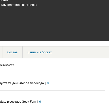
йзия
эль «ImmortalFaith» Моза
Состав
Записи в блогах
си в блогах
пустя 21 день после перехода
|
0
otato в составе Geek Fam
|
0