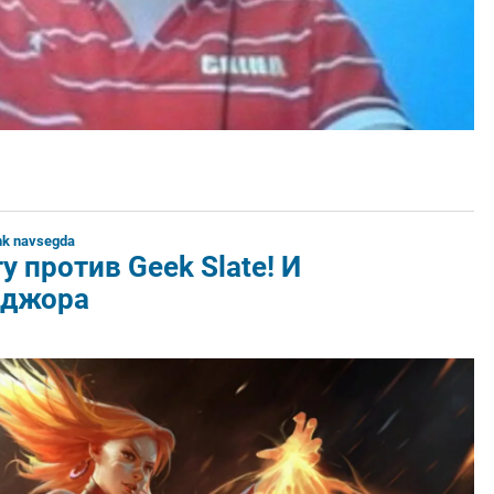
nk navsegda
у против Geek Slate! И
йджора