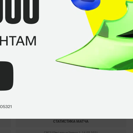
Bruno
«shz»
Martinelli
Марсело
«chelo»
Цеспедес
Daniel
«Danoco»
Morgado
Замены
Рафаэль
«exit»
Ласерда
CBCS Elite League Season 1. 15.05.2021
0
–
2
Bravos Gaming
MIBR
СТАТИСТИКА МАТЧА
CBCS Elite League Season 1. 14.05.2021