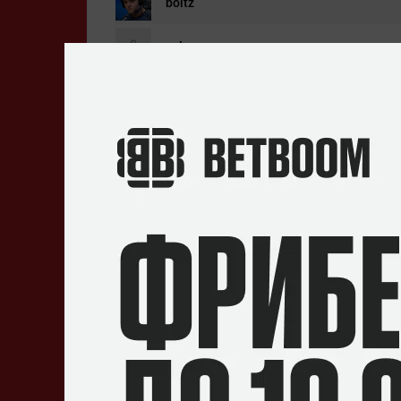
boltz
yeL
shz
exit
chelo
Составы
Sharks
Джонатан
«jnt»
Сильва
Филип
«pancc»
Мартин