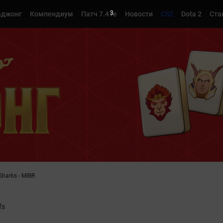
2
джонг
Компендиум
Патч 7.41e
Новости
CS2
Dota 2
Ста
Sharks - MIBR
fs