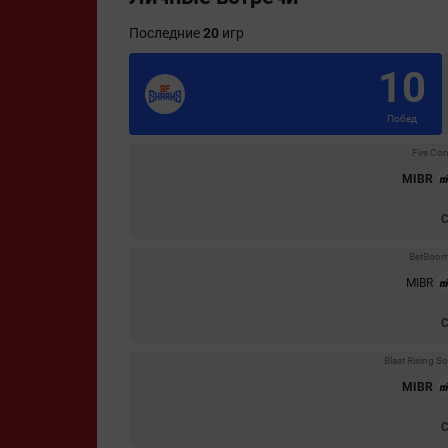
Последние
20
игр
10
Побед
Fire Co
MIBR
BetBoom
MIBR
Blast Rising 
MIBR