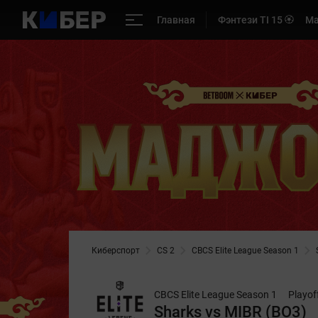
Главная
Фэнтези TI 15 🏵️
Ма
Киберспорт
CS 2
CBCS Elite League Season 1
CBCS Elite League Season 1
Playof
Sharks vs MIBR (BO3)