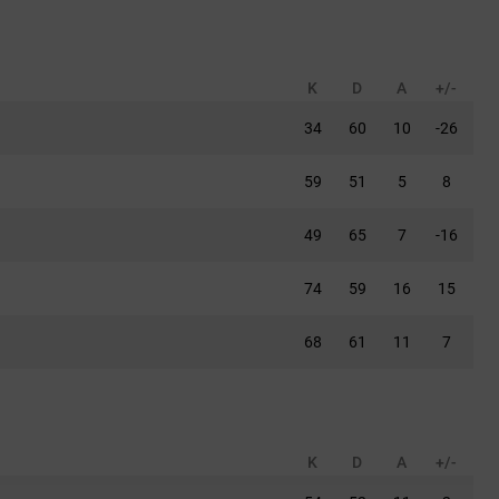
K
D
A
+/-
34
60
10
-26
59
51
5
8
49
65
7
-16
74
59
16
15
68
61
11
7
K
D
A
+/-