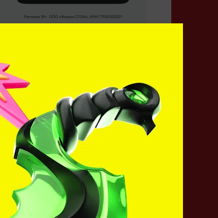
Кто победит?
Sharks
MIBR