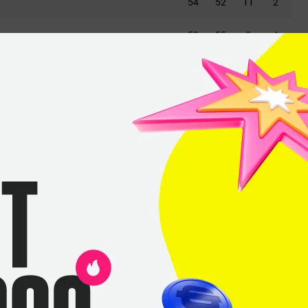
54
52
11
2
59
55
8
4
60
64
13
-4
63
54
13
9
60
59
14
1
MIBR
Рикардо
«boltz»
Прасс
Gustavo
«yeL»
Knittel