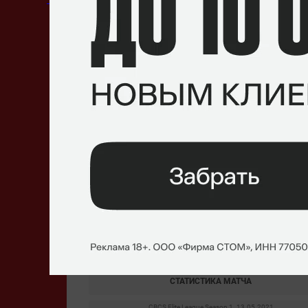
Антонио
«realziN»
Оливейра
Лукас
«Lucaozy»
Невес
Ромеу
«zevy»
Рокко
Последние матчи
CBCS Elite League Season 1. 15.05.2021
0
–
2
Paqueta
Sharks
СТАТИСТИКА МАТЧА
CBCS Elite League Season 1. 13.05.2021