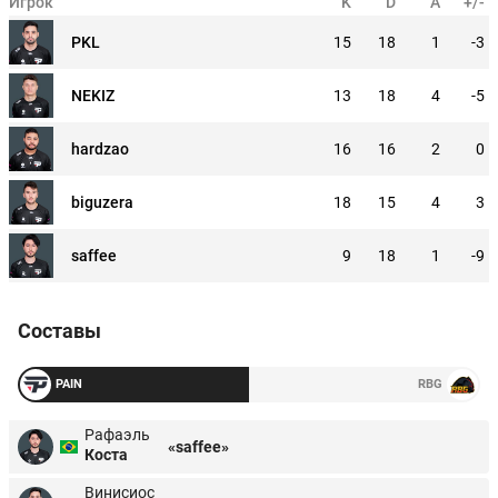
Игрок
K
D
A
+/-
PKL
15
18
1
-3
NEKIZ
13
18
4
-5
hardzao
16
16
2
0
biguzera
18
15
4
3
saffee
9
18
1
-9
Составы
PAIN
RBG
Рафаэль
«saffee»
Коста
Винисиос