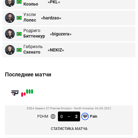
«PKL»
Коэльо
Уэсли
«hardzao»
Лопес
Родриго
«biguzera»
Биттенкур
Габриэль
«NEKIZ»
Схенато
Последние матчи
ESEA Season 37 Premier Division - North America. 04.06.2021
0
–
2
PDHM
Pain
СТАТИСТИКА МАТЧА