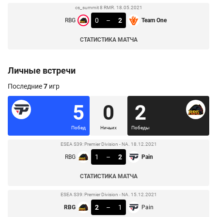
cs_summit 8 RMR. 18.05.2021
0
–
2
RBG
Team One
СТАТИСТИКА МАТЧА
Личные встречи
Последние
7
игр
5
0
2
Побед
Ничьих
Победы
ESEA S39: Premier Division - NA. 18.12.2021
1
–
2
RBG
Pain
СТАТИСТИКА МАТЧА
ESEA S39: Premier Division - NA. 15.12.2021
2
–
1
RBG
Pain