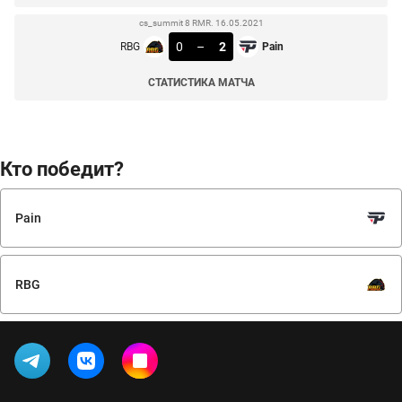
cs_summit 8 RMR. 16.05.2021
0
–
2
RBG
Pain
СТАТИСТИКА МАТЧА
Кто победит?
Pain
RBG