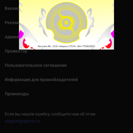
Вакансии
Реклама
Административный блог
Прожектор
Пользовательское соглашение
Информация для правообладателей
Промокоды
Если вы нашли ошибку, сообщите нам об этом:
support@sports.ru