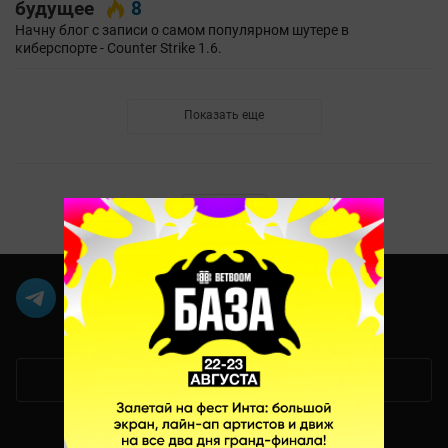
будущее
8
Начну блог с записи о самом популярном шутере в
киберспорте - Counter Strike 1.6.
Показать еще
Мобильная версия