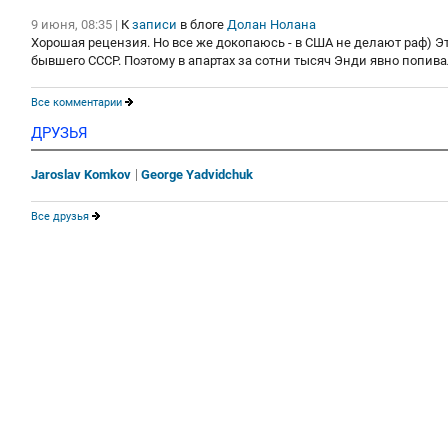
9 июня, 08:35
|
К
записи
в блоге
Долан Нолана
Хорошая рецензия. Но все же докопаюсь - в США не делают раф) Эт
бывшего СССР. Поэтому в апартах за сотни тысяч Энди явно попивал
Все комментарии
ДРУЗЬЯ
Jaroslav Komkov
George Yadvidchuk
Все друзья