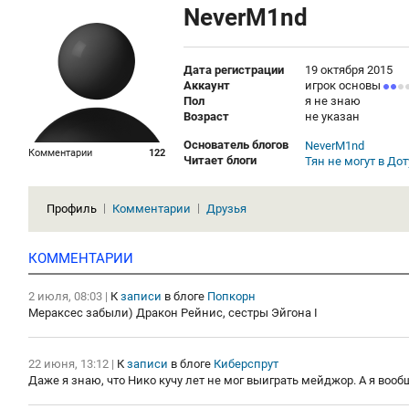
NeverM1nd
Дата регистрации
19 октября 2015
Аккаунт
игрок основы
Пол
я не знаю
Возраст
не указан
Основатель блогов
NeverM1nd
Комментарии
122
Читает блоги
Тян не могут в Дот
Профиль
Комментарии
Друзья
КОММЕНТАРИИ
2 июля, 08:03
|
К
записи
в блоге
Попкорн
Мераксес забыли) Дракон Рейнис, сестры Эйгона I
22 июня, 13:12
|
К
записи
в блоге
Киберспрут
Даже я знаю, что Нико кучу лет не мог выиграть мейджор. А я вооб