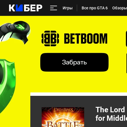
Игры
Все про GTA 6
Обзоры
The Lord 
for Middl