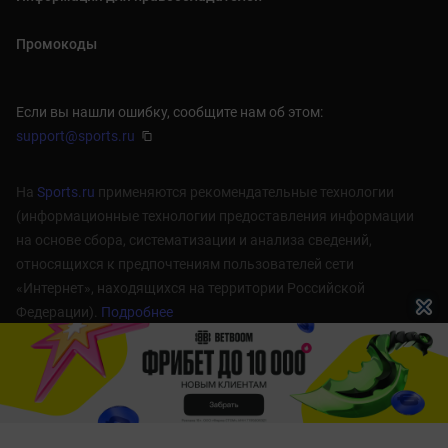
Промокоды
Если вы нашли ошибку, сообщите нам об этом:
support@sports.ru
На
Sports.ru
применяются рекомендательные технологии
(информационные технологии предоставления информации
на основе сбора, систематизации и анализа сведений,
относящихся к предпочтениям пользователей сети
«Интернет», находящихся на территории Российской
Федерации).
Подробнее
1998 — 2026 © cyber.sports.ru
18+