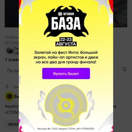
Опубликовано:
Константин Семёнов
Источник:
Kotaku
Destiny 2:
обновления
DLC
Lightfall
1 комментарий
По дате
Лучшие
Актуальные
Закрепленный комментарий
Бесплатная ставка!
Фрибет до 10 000 новым клиентам! Реклама. ООО Фирма
«СТОМ» 18+
ПЕРЕЙТИ