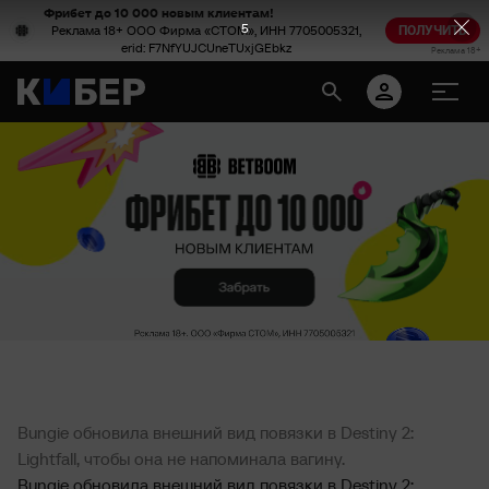
Фрибет до 10 000 новым клиентам!
4
Реклама 18+ ООО Фирма «СТОМ», ИНН 7705005321,
ПОЛУЧИТЬ
erid: F7NfYUJCUneTUxjGEbkz
Реклама 18+
Bungie обновила внешний вид повязки в Destiny 2:
Lightfall, чтобы она не напоминала вагину.
Bungie обновила внешний вид повязки в Destiny 2: