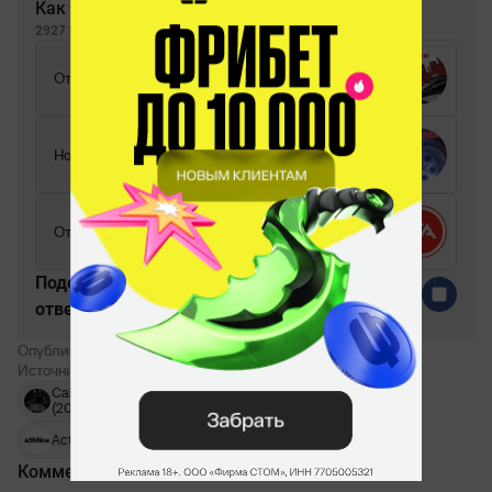
Как вам NFS: Unbound?
2927 ГОЛОСОВ
Отлично!
27%
Норм.
32%
Отвратительно!
41%
Поделитесь c миром своим
ответом
Опубликовано:
Константин Семёнов
Источник:
PCGamer
Call of Duty: Modern Warfare 2
Infinity
(2022)
Ward
Activision
Происшествия
Комментарии