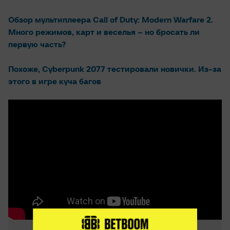
Обзор мультиплеера Call of Duty: Modern Warfare 2.
Много режимов, карт и веселья – но бросать ли
первую часть?
Похоже, Cyberpunk 2077 тестировали новички. Из-за
этого в игре куча багов