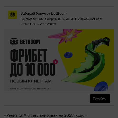
Забирай бонус от BetBoom!
Реклама 18+ ООО Фирма «СТОМ», ИНН 7705005321, erid:
F7NfYUJCUneVdSxzY6RC
Перейти
«Релиз GTA 6 запланирован на 2025 год», –