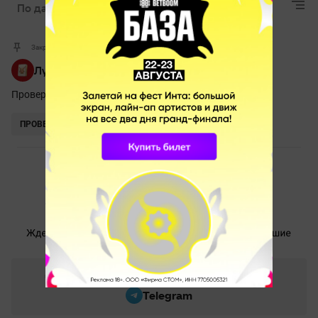
По дате
Лучшие
Актуальные
Закрепленный комментарий
Лучшая мини-игра для Дотеров
Проверь себя на внимательность и забирай приз!
ПРОВЕРИТЬ
Читайте новости Игр в любимой соцсети
Telegram