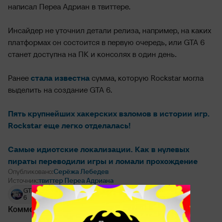
написал Переа Адриан в твиттере.
Инсайдер не уточнил детали релиза, например, на каких
платформах он состоится в первую очередь, или GTA 6
станет доступна на ПК и консолях в один день.
Ранее
стала известна
сумма, которую Rockstar могла
выделить на создание GTA 6.
Пять крупнейших хакерских взломов в истории игр.
Rockstar еще легко отделалась!
Самые идиотские локализации. Как в нулевых
пираты переводили игры и ломали прохождение
Опубликовано:
Серёжа Лебедев
Источник:
твиттер Переа Адриана
GTA
Take-
Rockstar
6
Two
Games
Комментарии