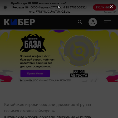
Фрибет до 10 000 новым клиентам!
5
Реклама 18+ ООО Фирма «СТОМ», ИНН 7705005321,
ПОЛУЧИТЬ
erid: F7NfYUJCUneTUxjGEbkz
Реклама 18+
Китайские игроки создали движение «Группа
взаимопомощи геймеров».
Китайские игроки создали движение «Группа