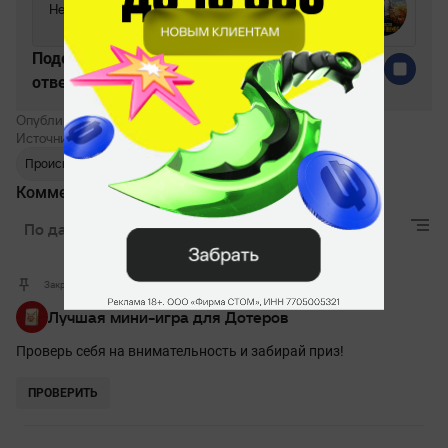
Не люблю Фортнайт
39%
Поделитесь c миром своим
ответом
Опубликовал:
Артём Васильченко
Источник:
Docs
Происшествия
коронавирус
События
Комментарии
По дате
Лучшие
Актуальные
Закрепленный комментарий
Лучшая мини-игра для Дотеров
Проверь себя на внимательность и забирай приз!
ПРОВЕРИТЬ