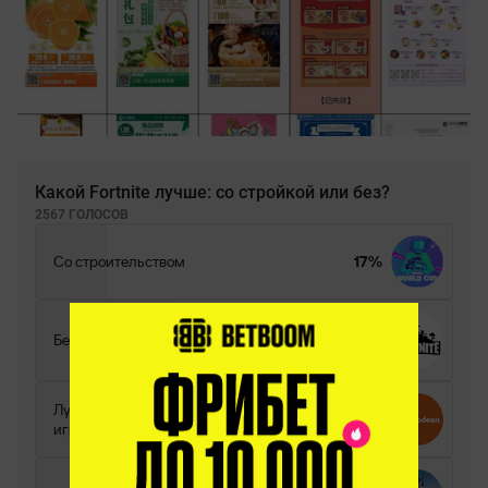
Какой Fortnite лучше: со стройкой или без?
2567 ГОЛОСОВ
Со строительством
17%
Без строительства
34%
Лучше концерт Арианы Гранды в
10%
игре!