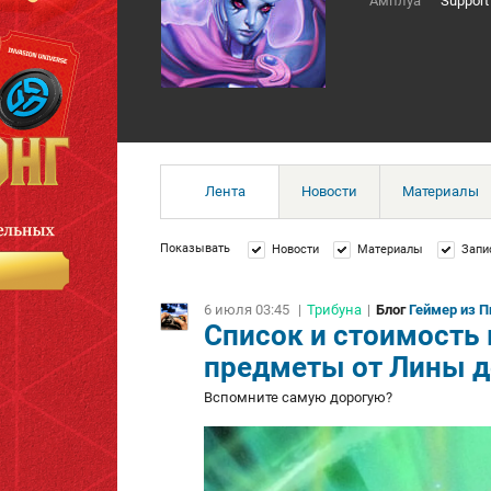
Амплуа
Support
Лента
Новости
Материалы
Показывать
Новости
Материалы
Запи
6 июля 03:45
|
Трибуна
|
Блог
Геймер из П
Список и стоимость 
предметы от Лины д
Вспомните самую дорогую?