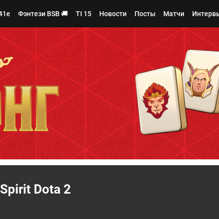
41e
Фэнтези BSB 🚚
TI 15
Новости
Посты
Матчи
Интерв
Spirit Dota 2