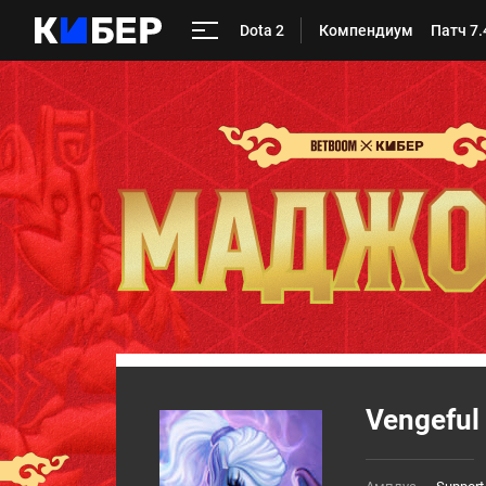
Dota 2
Компендиум
Патч 7.
Vengeful 