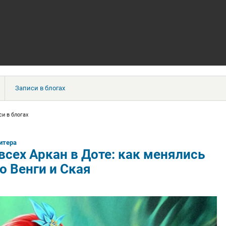
Записи в блогах
си в блогах
итера
всех Аркан в Доте: как менялись
о Венги и Ская