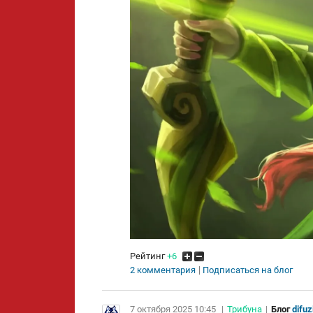
Рейтинг
+6
2 комментария
Подписаться на блог
7 октября 2025 10:45
|
Трибуна
|
Блог
difuz