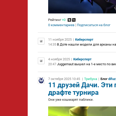
Рейтинг
+0
0 комментариев
Подписаться на блог
11 ноября 2025
|
Киберспорт
14:35
В Доте нашли модели для арканы на 
4 ноября 2025
|
Киберспорт
20:47
Juggernaut вышел на 1-е место по винр
7 октября 2025 10:45
|
Трибуна
|
Блог
difuz
11 друзей Дачи. Эти
драфте турнира
Они уже кошмарят паблики.