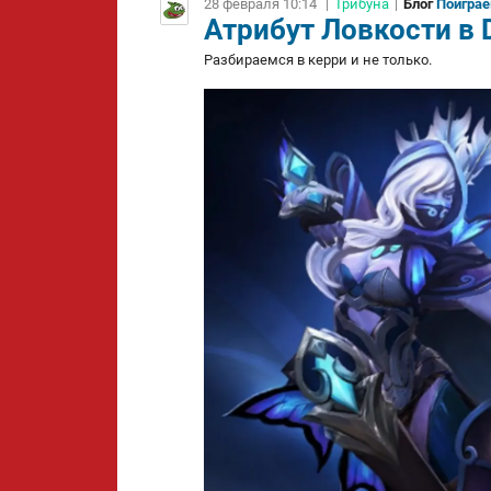
28 февраля 10:14
|
Трибуна
|
Блог
Поигра
Атрибут Ловкости в D
Разбираемся в керри и не только.