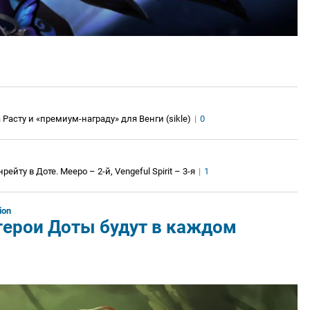
Расту и «премиум-награду» для Венги (sikle)
|
0
ейту в Доте. Meepo – 2-й, Vengeful Spirit – 3-я
|
1
ion
 герои Доты будут в каждом