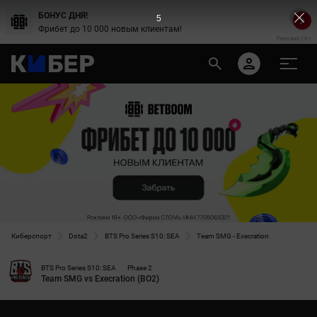
БОНУС ДНЯ!
4
Фрибет до 10 000 новым клиентам!
Реклама 18+
Киберспорт
Dota2
BTS Pro Series S10: SEA
Team SMG - Execration
BTS Pro Series S10: SEA
Phase 2
Team SMG vs Execration (BO2)