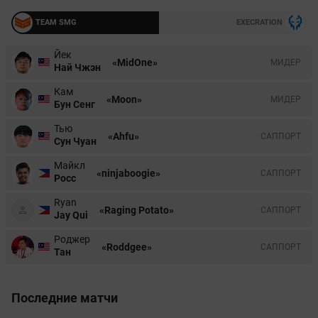
TEAM SMG
EXECRATION
Йек
«MidOne»
МИДЕР
Най Чжэн
Кам
«Moon»
МИДЕР
Бун Сенг
Тью
«Ahfu»
CАППОРТ
Сун Чуан
Майкл
«ninjaboogie»
CАППОРТ
Росс
Ryan
«Raging Potato»
CАППОРТ
Jay Qui
Роджер
«Roddgee»
CАППОРТ
Тан
Последние матчи