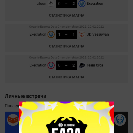
0
–
2
Lilgun
Execration
СТАТИСТИКА МАТЧА
Oceanic Esports Dota Championships 2022. 20.02.2022
1
–
1
Execration
UD Vessuwan
СТАТИСТИКА МАТЧА
Oceanic Esports Dota Championships 2022. 20.02.2022
0
–
2
Execration
Team Orca
СТАТИСТИКА МАТЧА
Личные встречи
Последние
20
игр
14
4
6
Побед
Ничьи
Побед