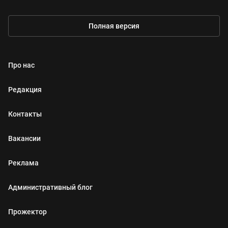
Полная версия
Про нас
Редакция
Контакты
Вакансии
Реклама
Административный блог
Прожектор