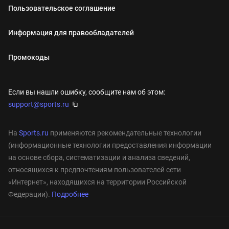
Пользовательское соглашение
Информация для правообладателей
Промокоды
Если вы нашли ошибку, сообщите нам об этом:
support@sports.ru
На
Sports.ru
применяются рекомендательные технологии
(информационные технологии предоставления информации
на основе сбора, систематизации и анализа сведений,
относящихся к предпочтениям пользователей сети
«Интернет», находящихся на территории Российской
Федерации).
Подробнее