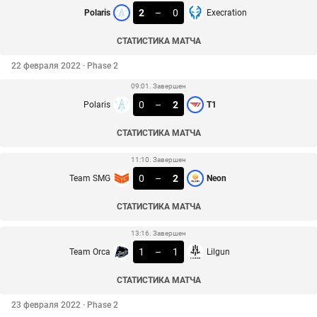
2
–
0
Polaris
Execration
СТАТИСТИКА МАТЧА
22 февраля 2022 · Phase 2
09:01. Завершен
0
–
2
Polaris
T1
СТАТИСТИКА МАТЧА
11:10. Завершен
0
–
2
Team SMG
Neon
СТАТИСТИКА МАТЧА
13:16. Завершен
1
–
1
Team Orca
Lilgun
СТАТИСТИКА МАТЧА
23 февраля 2022 · Phase 2