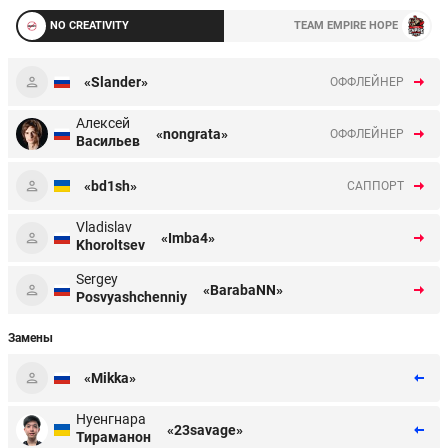
NO CREATIVITY
TEAM EMPIRE HOPE
«Slander»
ОФФЛЕЙНЕР
Алексей
«nongrata»
ОФФЛЕЙНЕР
Васильев
«bd1sh»
CАППОРТ
Vladislav
«Imba4»
Khoroltsev
Sergey
«BarabaNN»
Posvyashchenniy
Замены
«Mikka»
Нуенгнара
«23savage»
Тираманон