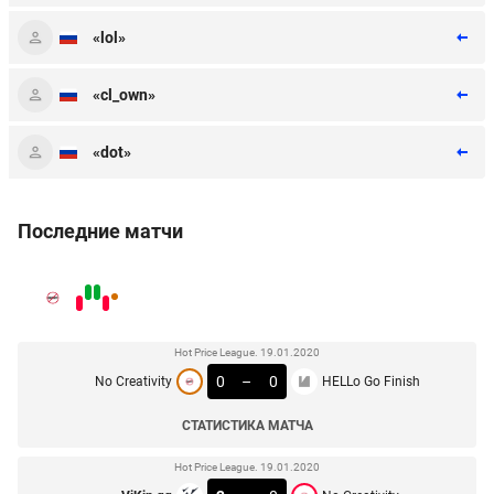
«lol»
«cl_own»
«dot»
Последние матчи
Hot Price League. 19.01.2020
0
–
0
No Creativity
HELLo Go Finish
СТАТИСТИКА МАТЧА
Hot Price League. 19.01.2020