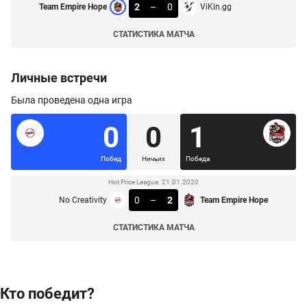
2
–
0
Team Empire Hope
ViKin.gg
СТАТИСТИКА МАТЧА
Личные встречи
Была проведена одна игра
0
0
1
Побед
Ничьих
Победа
Hot Price League. 21.01.2020
0
–
2
No Creativity
Team Empire Hope
СТАТИСТИКА МАТЧА
Кто победит?