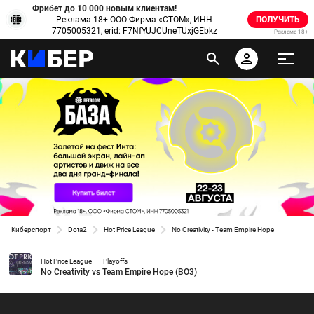
Фрибет до 10 000 новым клиентам!
Реклама 18+ ООО Фирма «СТОМ», ИНН
ПОЛУЧИТЬ
7705005321, erid: F7NfYUJCUneTUxjGEbkz
Реклама 18+
Киберспорт
Dota2
Hot Price League
No Creativity - Team Empire Hope
Hot Price League
Playoffs
No Creativity vs Team Empire Hope (BO3)