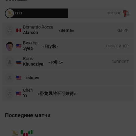
FELT
THE CUT
Bernardo Rocca
«Berna»
КЕРРИ
Alarcón
Виктор
«Fayde»
ОФФЛЕЙНЕР
Зуев
Boris
«solji;,»
CАППОРТ
Khundziya
«shoe»
Chen
«卧龙凤雏不可兼得»
Yi
Последние матчи