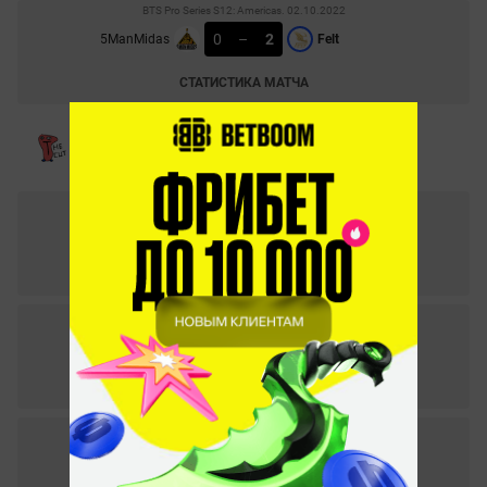
BTS Pro Series S12: Americas. 02.10.2022
0
–
2
5ManMidas
Felt
СТАТИСТИКА МАТЧА
DPC Северная Америка 2023: Tour 1 - Division 2. 08.02.2023
0
–
2
CDUB
The Cut
СТАТИСТИКА МАТЧА
DPC Северная Америка 2023: Tour 1 - Division 2. 05.02.2023
0
–
2
Penguins Squad
The Cut
СТАТИСТИКА МАТЧА
BTS Pro Series S13: Americas. 21.11.2022
0
–
2
The Cut
Alpha