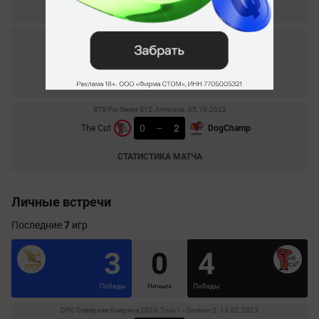
СТАТИСТИКА МАТЧА
BTS Pro Series S13: Americas. 19.11.2022
0
–
2
The Cut
Infamous
СТАТИСТИКА МАТЧА
BTS Pro Series S12: Americas. 05.10.2022
0
–
2
The Cut
DogChamp
СТАТИСТИКА МАТЧА
Личные встречи
Последние
7
игр
3
0
4
Победы
Ничьих
Победы
DPC Северная Америка 2023: Tour 1 - Division 2. 13.02.2023