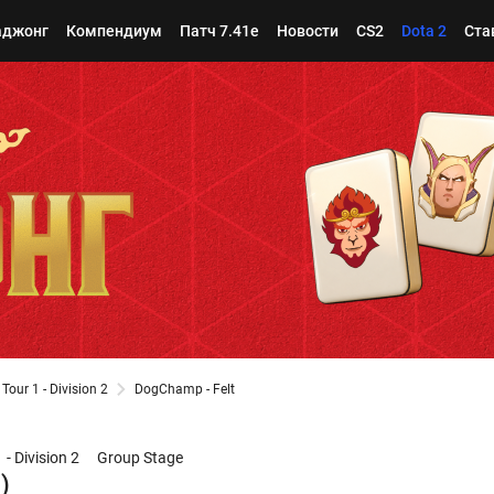
джонг
Компендиум
Патч 7.41e
Новости
CS2
Dota 2
Ста
ur 1 - Division 2
DogChamp - Felt
 Division 2
Group Stage
)