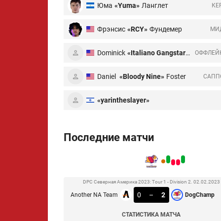
Юма
«Yuma»
Ланглет
КЕ
Фрэнсис
«RCY»
Фундемер
МИ
Dominick
«Italiano Gangstar»
Modzelew
ОФФЛЕЙ
Daniel
«Bloody Nine»
Foster
CАПП
«yarintheslayer»
Последние матчи
DPC Северная Америка 2023: Tour 1 - Division 2. 02.02.2023
0
–
2
Another NA Team
DogChamp
СТАТИСТИКА МАТЧА