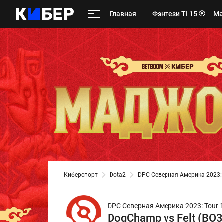
Главная
Фэнтези TI 15 🏵️
Ма
Киберспорт
Dota2
DPC Северная Америка 2023: To
DPC Северная Америка 2023: Tour 1 -
DogChamp vs Felt (BO3