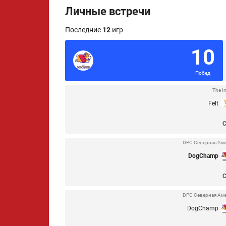
Личные встречи
Последние
12
игр
10
Побед
The I
Felt
DPC Северная Амери
DogChamp
DPC Северная Амери
DogChamp