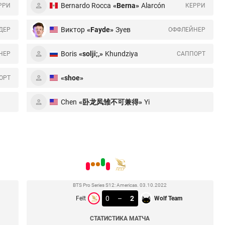
Bernardo Rocca
«Berna»
Alarcón
РРИ
КЕРРИ
Виктор
«Fayde»
Зуев
ДЕР
ОФФЛЕЙНЕР
ski
Boris
«solji;,»
Khundziya
НЕР
CАППОРТ
«shoe»
ОРТ
Chen
«卧龙凤雏不可兼得»
Yi
BTS Pro Series S12: Americas. 03.10.2022
0
–
2
Felt
Wolf Team
СТАТИСТИКА МАТЧА