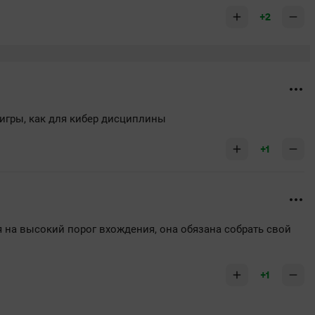
+2
игры, как для кибер дисциплины
+1
я на высокий порог вхождения, она обязана собрать свой
+1