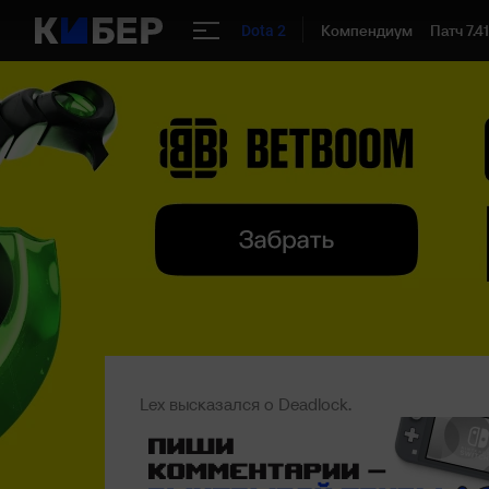
Компендиум
Патч 7.4
Dota 2
Lex высказался о Deadlock.