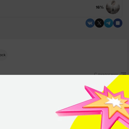
16%
ock
С диалогами
ма. ООО Фирма «СТОМ» 18+