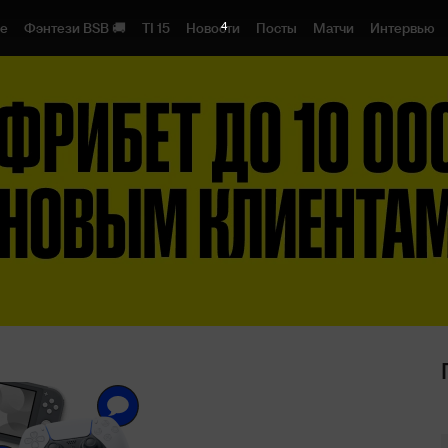
3
1e
Фэнтези BSB 🚚
TI 15
Новости
Посты
Матчи
Интервью