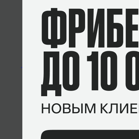
Игорь Николаевич
30 ноября 2024, 20:13
Она до сих пор по инвайтам только?
ОТВЕТИТЬ
Yarche
1 декабря 2024, 00:38
Ответ
Игорь Николаевич
Она до сих пор по инвайтам только?
К сожалению, не знаю, месяц вроде наз
ОТВЕТИТЬ
SomebodyToldMe