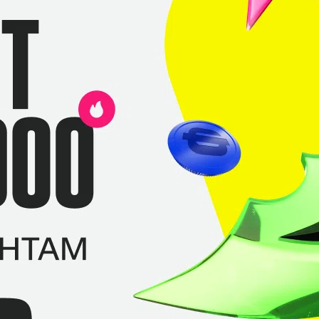
+2
ад ещё была по ним
0