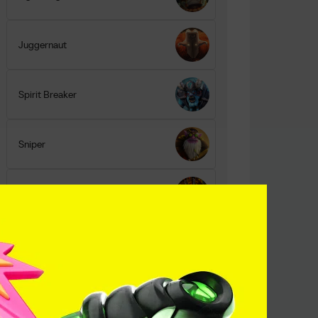
Juggernaut
Spirit Breaker
Sniper
Earthshaker
Поделитесь c миром
своим ответом