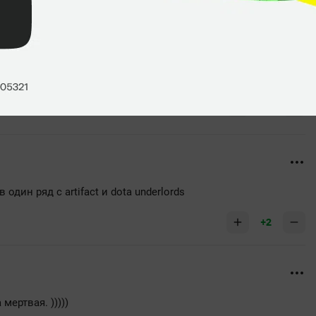
+1
один ряд с artifact и dota underlords
+2
мертвая. )))))