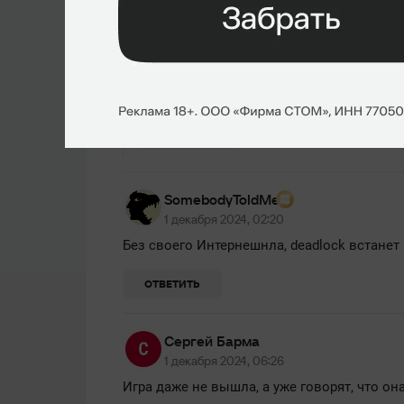
1 декабря 2024, 08:17
Ответ
Игорь Николаевич
Она до сих пор по инвайтам только?
Ага. Все еще закрытый клуб
ОТВЕТИТЬ
SomebodyToldMe
1 декабря 2024, 02:20
Без своего Интернешнла, deadlock встанет в 
ОТВЕТИТЬ
Сергей Барма
1 декабря 2024, 06:26
Игра даже не вышла, а уже говорят, что она 