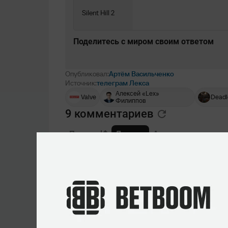
Silent Hill 2
Поделитесь c миром своим ответом
Опубликовал:
Артём Васильченко
Источник:
телеграм Лекса
Алексей «Lex»
Valve
Deadl
Филиппов
9 комментариев
По дате
Лучшие
Актуальные
Закрепленный комментарий
Бесплатная ставка!
Фрибет до 10 000 новым клиентам! Рекла
ПЕРЕЙТИ