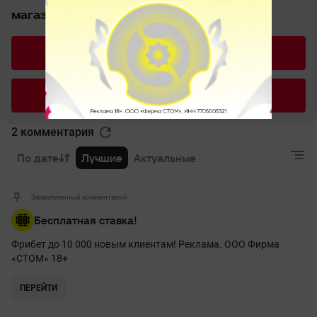
магазине?
P90
ПП-БИЗОН
2 комментария
По дате
Лучшие
Актуальные
Закрепленный комментарий
Бесплатная ставка!
Фрибет до 10 000 новым клиентам! Реклама. ООО Фирма
«СТОМ» 18+
ПЕРЕЙТИ