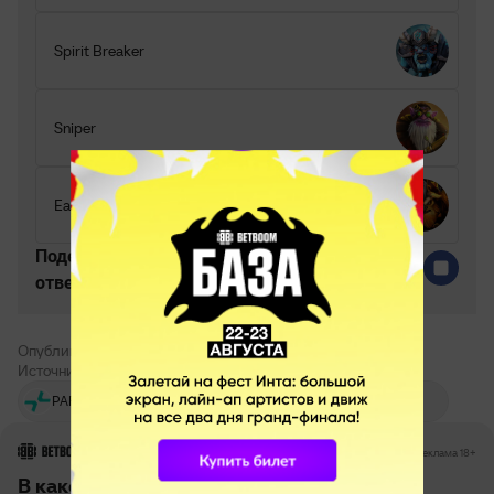
Spirit Breaker
Sniper
Earthshaker
Поделитесь c миром своим
ответом
Опубликовал:
Артём Васильченко
Источник:
Dota2net
Дмитрий «DM»
Team
PARIVISION
Дорохин
Liquid
РЕКЛАМА • BETBOOM.RU
Реклама 18+
В какой пушке в CS 2 больше патронов в