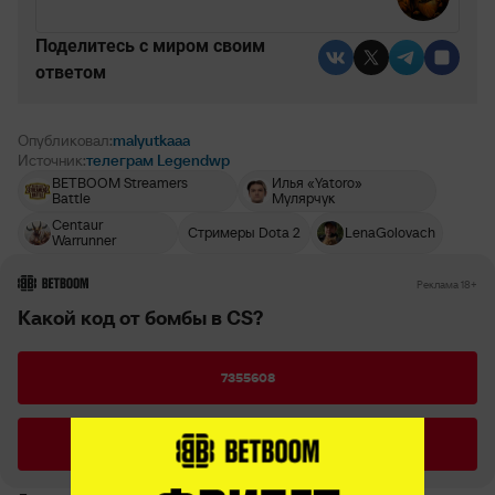
Поделитесь c миром своим
ответом
Опубликовал:
malyutkaaa
Источник:
телеграм Legendwp
BETBOOM Streamers
Илья «Yatoro»
Battle
Мулярчук
Centaur
Стримеры Dota 2
LenaGolovach
Warrunner
РЕКЛАМА • BETBOOM.RU
Реклама 18+
Какой код от бомбы в CS?
7355608
7185562