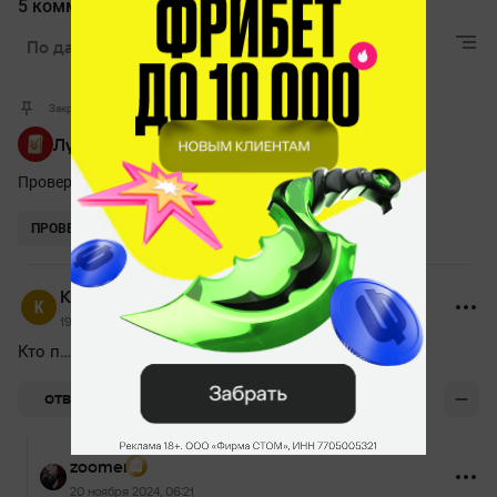
5 комментариев
По дате
Лучшие
Актуальные
Закрепленный комментарий
Лучшая мини-игра для Дотеров
Проверь себя на внимательность и забирай приз!
ПРОВЕРИТЬ
Kobe81pts
19 ноября 2024, 20:29
Кто п…л на Головача?
0
ОТВЕТИТЬ
zoomer
20 ноября 2024, 06:21