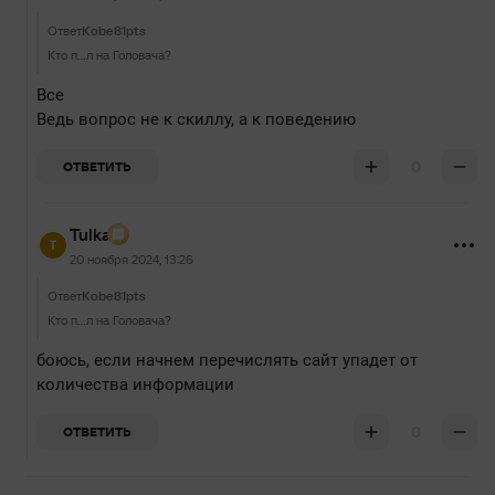
Ответ
Kobe81pts
Кто п…л на Головача?
Все
Ведь вопрос не к скиллу, а к поведению
0
ОТВЕТИТЬ
Tulka
20 ноября 2024, 13:26
Ответ
Kobe81pts
Кто п…л на Головача?
боюсь, если начнем перечислять сайт упадет от
количества информации
0
ОТВЕТИТЬ