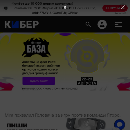
Фрибет до 10 000 новым клиентам!
4
Реклама 18+ ООО Фирма «СТОМ», ИНН 7705005321,
ПОЛУЧИТЬ
erid: F7NfYUJCUneTUxjGEbkz
Реклама 18+
Mira похвалил Головача за игру против команды Яторо.