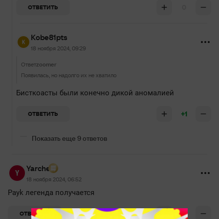
0
ОТВЕТИТЬ
Kobe81pts
18 ноября 2024, 09:29
Ответ
zoomer
Появилась, но надолго их не хватило
Бисткоасты были конечно дикой аномалией
+1
ОТВЕТИТЬ
Показать еще 9 ответов
Yarche
18 ноября 2024, 06:52
Payk легенда получается
0
ОТВЕТИТЬ