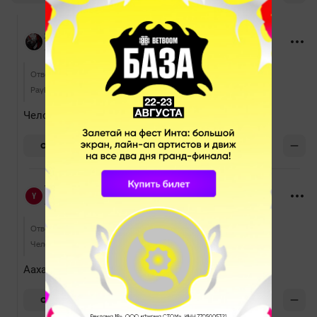
zoomer
18 ноября 2024, 09:02
Ответ
Yarche
Payk легенда получается
Человек, но паук
0
ОТВЕТИТЬ
Yarche
18 ноября 2024, 15:13
Ответ
zoomer
Человек, но паук
Аахахаха, олдскулы свело
0
ОТВЕТИТЬ