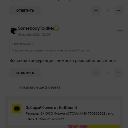
0
ОТВЕТИТЬ
SomebodyToldMe
19 ноября 2024, 03:09
Ответ
zoomer
Паркер выдал турнир жизни и на этом всё Грустно
Высокая конкуренция, немного расслабились и все
0
ОТВЕТИТЬ
Показать еще 2 ответа
Забирай бонус от BetBoom!
Реклама 18+ ООО Фирма «СТОМ», ИНН 7705005321, erid:
F7NfYUJCUneVdSxzY6RC