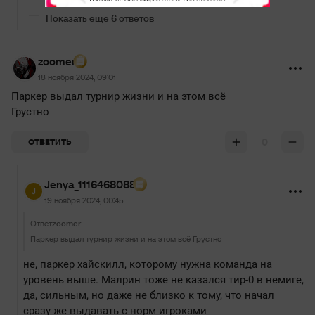
Показать еще 6 ответов
zoomer
18 ноября 2024, 09:01
Паркер выдал турнир жизни и на этом всё
Грустно
0
ОТВЕТИТЬ
Jenya_1116468088
19 ноября 2024, 00:45
Ответ
zoomer
Паркер выдал турнир жизни и на этом всё Грустно
не, паркер хайскилл, которому нужна команда на
уровень выше. Малрин тоже не казался тир-0 в немиге,
да, сильным, но даже не близко к тому, что начал
сразу же выдавать с норм игроками