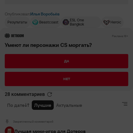
Опубликовал:
Илья Воробьёв
ESL One
Результаты
Beastcoast
Heroic
Bangkok
РЕКЛАМА • BETBOOM.RU
Реклама 18+
Умеют ли персонажи CS моргать?
ДА
НЕТ
28 комментариев
По дате
Лучшие
Актуальные
Закрепленный комментарий
Лучшая мини-игра для Дотеров