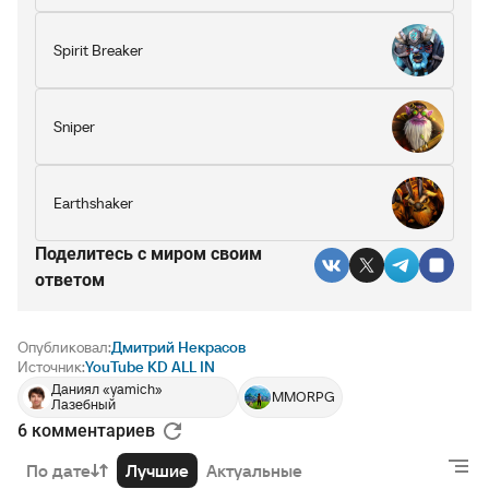
Spirit Breaker
Sniper
Earthshaker
Поделитесь c миром своим
ответом
Опубликовал:
Дмитрий Некрасов
Источник:
YouTube KD ALL IN
Даниял «yamich»
MMORPG
Лазебный
6 комментариев
РЕКЛАМА • BETBOOM.RU
По дате
Лучшие
Актуальные