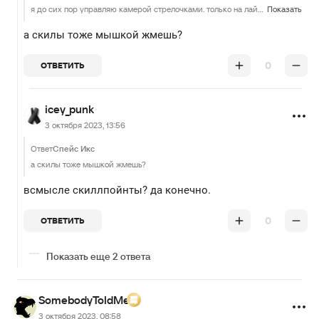
я до сих пор управляю камерой стрелочками. только на лайнинге мышкой))
Показать
а скилы тоже мышкой жмешь?
0
ОТВЕТИТЬ
icey_punk
3 октября 2023, 13:56
Ответ
Спейс Икс
а скилы тоже мышкой жмешь?
всмысле скиллпойнты? да конечно.
0
ОТВЕТИТЬ
Показать еще 2 ответа
SomebodyToldMe
3 октября 2023, 08:58