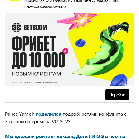
Реклама 18+ ООО Фирма «СТОМ», ИНН 7705005321, erid:
F7NfYUJCUneVdSxzY6RC
Перейти
Ранее Yamich
поделился
подробностями конфликта с
Хакодой во времена VP-2022.
Мы сделали рейтинг команд Доты! И GG в нем не