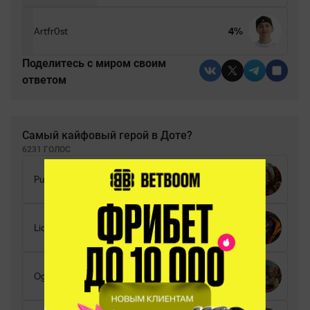
Artfr0st
4%
Поделитесь c миром своим
ответом
Самый кайфовый герой в Доте?
6231 ГОЛОС
Pudge
Lion
Ogre Magi