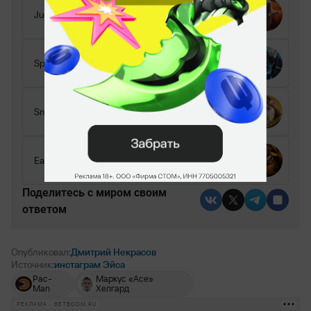
Juggernaut
Spirit Breaker
Sniper
Earthshaker
Поделитесь c миром своим
ответом
Опубликовал:
Дмитрий Некрасов
Источник:
инстаграм Эйса
Pac-
Маркус «Ace»
Man
Хелгард
РЕКЛАМА • BETBOOM.RU