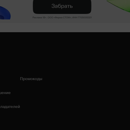
Промокоды
шение
бладателей