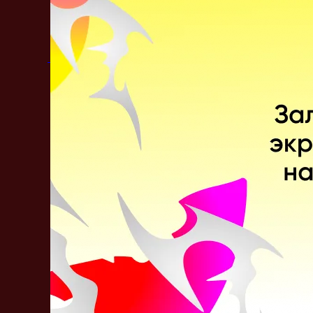
Опубликовал:
Сергей Самошкин
Утренний дайджест
Комментарии
По дате
Лучшие
Актуальные
Закрепленный комментарий
Лучшая мини-игра для Дотеров
Проверь себя на внимательность и забирай
ПРОВЕРИТЬ