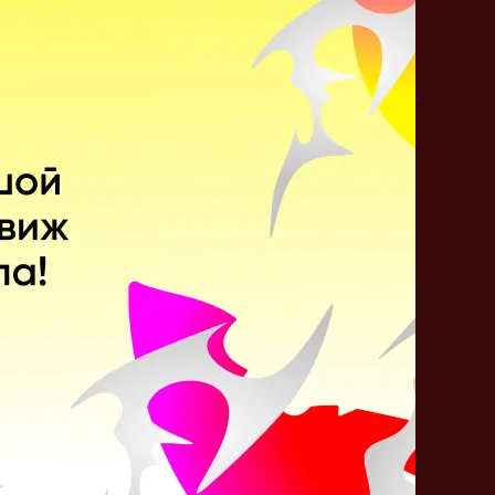
Juggernaut
Spirit Breaker
Sniper
Earthshaker
Поделитесь c миром
своим ответом