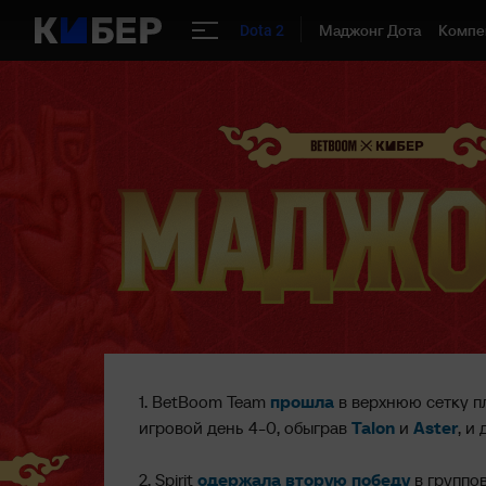
Маджонг Дота
Компе
Dota 2
1. BetBoom Team
прошла
в верхнюю сетку п
игровой день 4-0, обыграв
Talon
и
Aster
, и
2. Spirit
одержала вторую победу
в группов