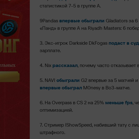
статистикой 7-5 в группе А.
9Pandas
впервые обыграли
Gladiators за 
«Панд» в группе А на Riyadh Masters: 6 побе
3. Экс-игрок Darkside DkFogas
подаст в суд
зарплате.
4. Nix
рассказал
, почему часто отказывает
5. NAVI
обыграли
G2 впервые за 5 матчей и п
впервые обыграл
M0nesy в Bo3-матче.
6. На Overpass в CS 2 на 25%
меньше fps
, 
оптимизацией.
7. Стример IShowSpeed, набивший тату с л
штрафного.