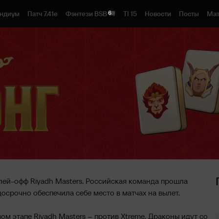
4
ндиум
Патч 7.41e
Фэнтези BSB 🚚
TI 15
Новости
Посты
Мат
лей-офф Riyadh Masters. Российская команда прошла
 досрочно обеспечила себе место в матчах на вылет.
ом этапе Riyadh Masters – против Xtreme. Драконы идут со