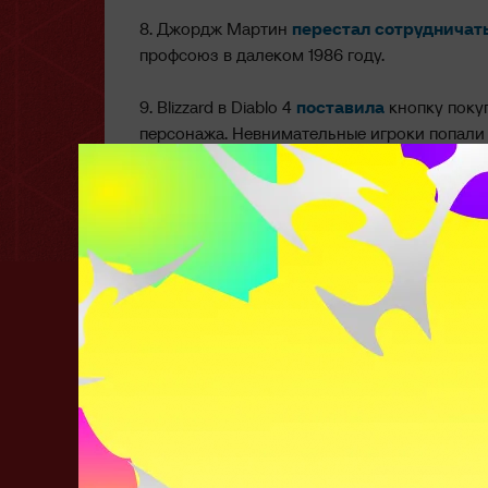
8. Джордж Мартин
перестал сотрудничат
профсоюз в далеком 1986 году.
9. Blizzard в Diablo 4
поставила
кнопку поку
персонажа. Невнимательные игроки попали 
10. Стартовые сборы «Барби» и «Оппенгейм
млн сборов вместо ранее заявленных $260 
Цитаты дня
:
Torontotokyo о ZZ в оллчате 
общаюсь, когда переписываюсь с друзь
Lil выложил фото со Снегом и составами V
S1mple пошутил про атмосферу в NAVI: «
Мем дня
:
Тоня Предко выложила мем с ка
G2?»