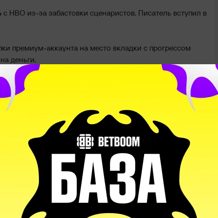
ь
с HBO из-за забастовки сценаристов. Писатель вступил в
пки премиум-аккаунта на место вкладки с прогрессом
на деньги.
ера»
превзошли ожидания
. Картинам прогнозируют $465
млн.
матча с Aster: «ZZ – смайлик сна 💤. Я так часто
ями из Китая»
irtus.pro: «F»
Все будет круто, если я не буду токсичным»
чком Доге и Чимсом после победы NAVI: «Так а что с