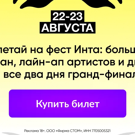
С диалогами
 приз!