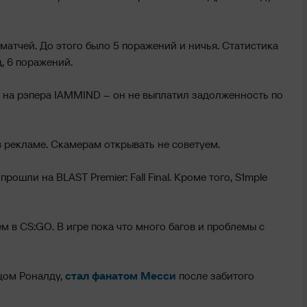
6 матчей. До этого было 5 поражений и ничья. Статистика
д, 6 поражений.
на рэпера IAMMIND – он не выплатил задолженность по
 в рекламе. Скамерам открывать не советуем.
рошли на BLAST Premier: Fall Final. Кроме того, S1mple
чем в CS:GO. В игре пока что много багов и проблемы с
ицом Роналду,
стал фанатом Месси
после забитого