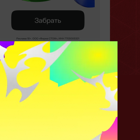
Самый кайфовый герой в
Доте?
6160 ГОЛОСОВ
Pudge
Lion
Ogre Magi