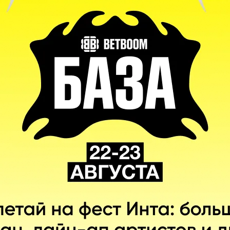
Ян «Chalice»
Ю «Siamese.C»
Шэньи
Яджун
DPC Китай: Perfect
Лу «Somnus丶M»
World
Яо
С диалогами
ма. ООО Фирма «СТОМ» 18+