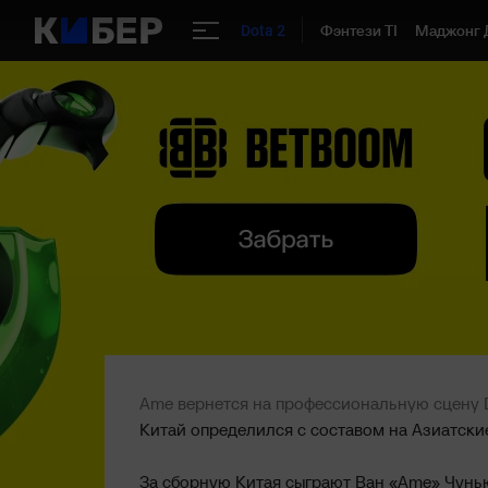
Фэнтези TI
Маджонг 
Dota 2
Ame вернется на профессиональную сцену D
Китай определился с составом на Азиатские
За сборную Китая сыграют Ван «Ame» Чунь