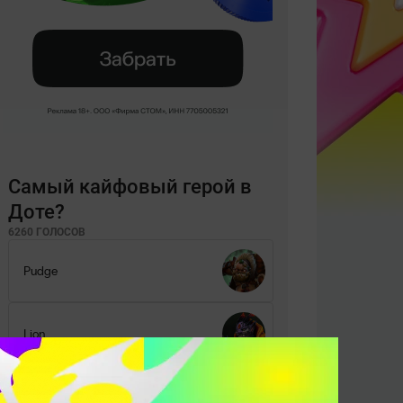
Самый кайфовый герой в
Доте?
6260 ГОЛОСОВ
Pudge
Lion
Ogre Magi