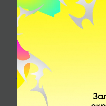
Поделитесь c миром своим ответом
Опубликовано:
Константин Семёнов
Источник:
твиттер CN Dota In A Nutshell
Сюн «Pyw»
Чжао «XinQ»
Цзяхань
Цзысин
Ван «Ame»
Чжан «LaNm»
Чуньюй
Чжичэн
4 комментария
По дате
Лучшие
Актуальные
Закрепленный комментарий
Бесплатная ставка!
Фрибет до 10 000 новым клиентам! Рекла
ПЕРЕЙТИ