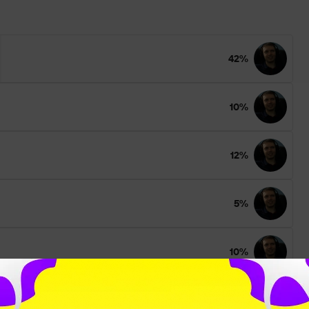
42%
10%
12%
5%
10%
21%