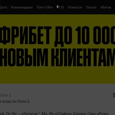
4
Дота
Компендиум
Патч 7.41e
TI 15
Новости
Посты
Матчи
ota 2.
 игры по Dota 2.
юй, Лу Яо – «Somnus丶M», Ян «Chalice» Шэньи, Сюн «Pyw»