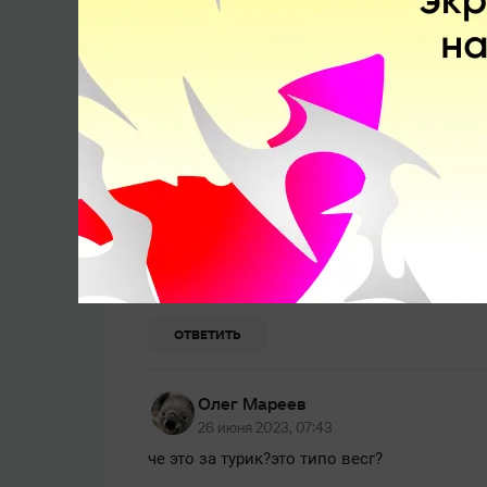
R.Morty Yunker
26 июня 2023, 01:25
а можно команду из этого собрать умоляю
ОТВЕТИТЬ
Baursaq
26 июня 2023, 07:28
О какие имена 😍
ОТВЕТИТЬ
Олег Мареев
26 июня 2023, 07:43
че это за турик?это типо весг?