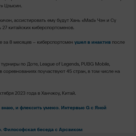
Q» Цзысин.
ичэн, ассистировать ему будут Хань «Mad» Чэн и Су
ь 27 китайских киберспортсменов.
е за 8 месяцев – киберспортсмен
ушел в инактив
после
турниры по Доте, League of Legends, PUBG Mobile,
го в соревнованиях поучаствуют 45 стран, в том числе на
тября 2023 года в Ханчжоу, Китай.
 знаю, и флексить умею». Интервью G с Яной
у». Философская беседа с Арсзиком