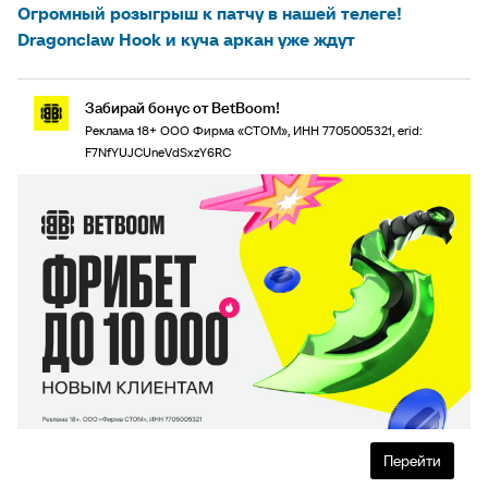
Огромный розыгрыш к патчу в нашей телеге!
Dragonclaw Hook и куча аркан уже ждут
Забирай бонус от BetBoom!
Реклама 18+ ООО Фирма «СТОМ», ИНН 7705005321, erid:
F7NfYUJCUneVdSxzY6RC
Перейти