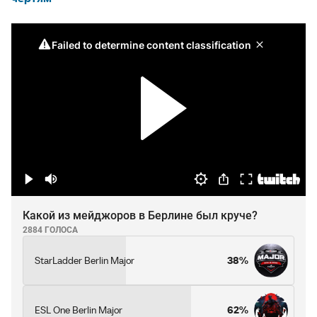
Какой из мейджоров в Берлине был круче?
2884 ГОЛОСА
StarLadder Berlin Major
38%
ESL One Berlin Major
62%