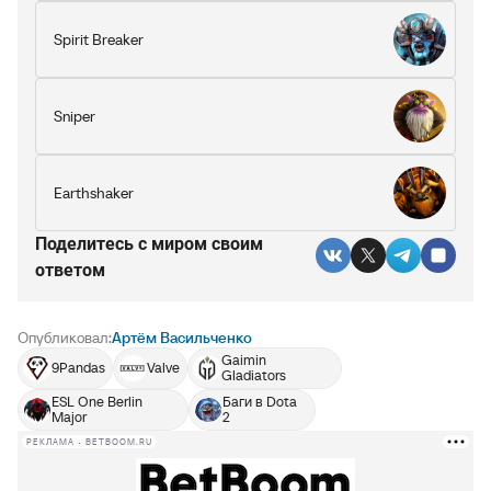
Spirit Breaker
Sniper
Earthshaker
Поделитесь c миром своим
ответом
Опубликовал:
Артём Васильченко
Gaimin
9Pandas
Valve
Gladiators
ESL One Berlin
Баги в Dota
Major
2
РЕКЛАМА • BETBOOM.RU