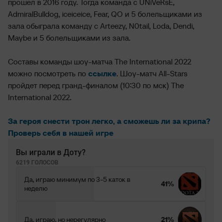
прошел в 2016 году. Тогда команда с UNiVeRsE,
AdmiralBulldog, iceiceice, Fear, QO и 5 болельщиками из
зала обыграла команду с Arteezy, N0tail, Loda, Dendi,
Maybe и 5 болельщиками из зала.
Составы команды шоу-матча The International 2022
можно посмотреть по
ссылке
. Шоу-матч All-Stars
пройдет перед гранд-финалом (10:30 по мск) The
International 2022.
За героя снести трон легко, а сможешь ли за крипа?
Проверь себя в нашей игре
Вы играли в Доту?
6219 ГОЛОСОВ
Да, играю минимум по 3-5 каток в
41%
неделю
Да, играю, но нерегулярно
21%