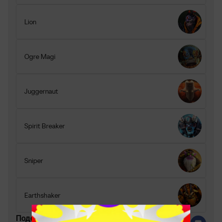
Lion
Ogre Magi
Juggernaut
Spirit Breaker
Sniper
Earthshaker
Поделитесь c миром своим