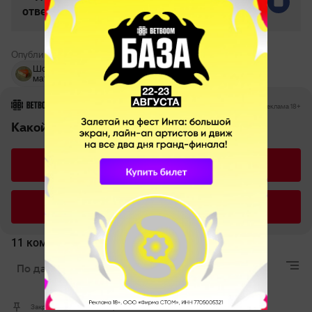
ответом
Опубликовано:
Серёжа Лебедев
Шоу-
The
Valve
матч
International
РЕКЛАМА • BETBOOM.RU
Реклама 18+
Какой игрок старше?
TORONTOTOKYO
RAMZES666
11 комментариев
По дате
Лучшие
Актуальные
Закрепленный комментарий