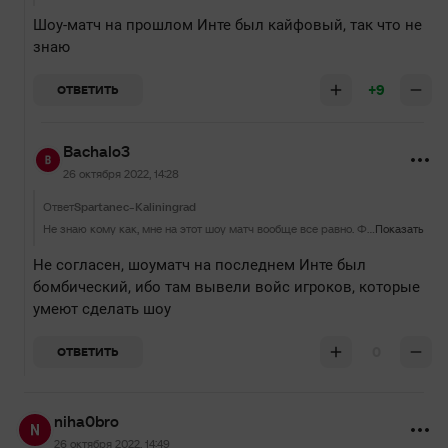
Шоу-матч на прошлом Инте был кайфовый, так что не
знаю
+9
ОТВЕТИТЬ
Bachalo3
26 октября 2022, 14:28
Ответ
Spartanec-Kaliningrad
Не знаю кому как, мне на этот шоу матч вообще все равно. Формат шоу матчей в доте абсолютно не жизнеспособен.
Показать
Не согласен, шоуматч на последнем Инте был
бомбический, ибо там вывели войс игроков, которые
умеют сделать шоу
0
ОТВЕТИТЬ
niha0bro
26 октября 2022, 14:49