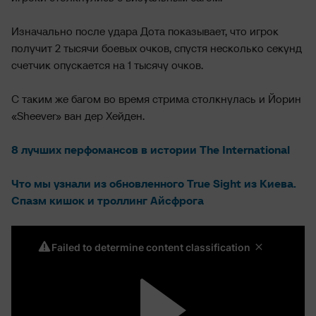
Изначально после удара Дота показывает, что игрок
получит 2 тысячи боевых очков, спустя несколько секунд
счетчик опускается на 1 тысячу очков.
С таким же багом во время стрима столкнулась и Йорин
«Sheever» ван дер Хейден.
8 лучших перфомансов в истории The International
Что мы узнали из обновленного True Sight из Киева.
Спазм кишок и троллинг Айсфрога