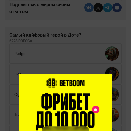
Поделитесь c миром своим
ответом
Самый кайфовый герой в Доте?
6223 ГОЛОСА
Pudge
Lion
Ogre Magi
Juggernaut