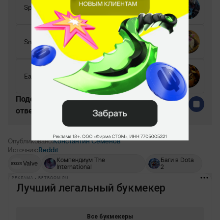
Spirit Breaker
Sniper
Earthshaker
Поделитесь c миром своим
ответом
Опубликовано:
Константин Семёнов
Источник:
Reddit
Компендиум The
Баги в Dota
Valve
International
2
РЕКЛАМА • BETBOOM.RU