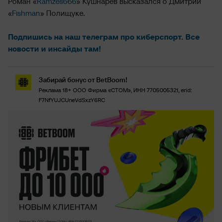
Роман «
Ramzes666
» Кушнарев высказался о Дмитрии
«
Fishman
» Полищуке.
Подпишись на наш телеграм про киберспорт. Все
новости и инсайды там!
Забирай бонус от BetBoom!
Реклама 18+ ООО Фирма «СТОМ», ИНН 7705005321, erid:
F7NfYUJCUneVdSxzY6RC