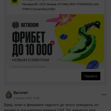
Реклама 18+ ООО Фирма «СТОМ», ИНН 7705005321, erid:
F7NfYUJCUneVdSxzY6RC
Перейти
Baronet
2 апреля 2022, 13:48
Бред, знал о фишмане задолго до этого скандала, он
входит в топ крепких пятерок СНГ. Да, какую-то доп