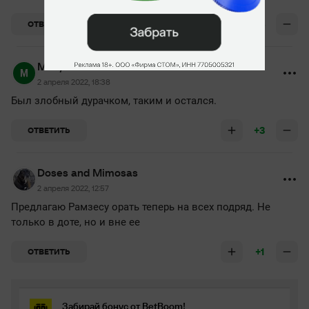
+6
ОТВЕТИТЬ
Матумбыч
2 апреля 2022, 18:38
Был злобный дурачком, таким и остался.
+3
ОТВЕТИТЬ
Doses and Mimosas
2 апреля 2022, 12:57
Предлагаю Рамзесу орать теперь на всех подряд. Не
только в доте, но и вне ее
+1
ОТВЕТИТЬ
Забирай бонус от BetBoom!