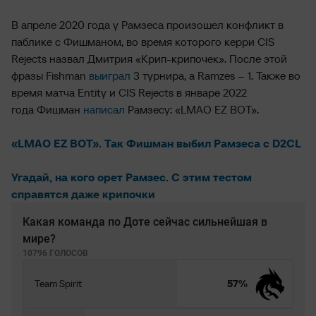
В апреле 2020 года у Рамзеса произошел конфликт в
паблике с Фишманом, во время которого керри CIS
Rejects назвал Дмитрия «Крип-крипочек». После этой
фразы Fishman
выиграл
3 турнира, а Ramzes – 1. Также во
время матча Entity и CIS Rejects в январе 2022
года Фишман
написал
Рамзесу: «LMAO EZ BOT».
«LMAO EZ BOT». Так Фишман выбил Рамзеса с D2CL
Угадай, на кого орет Рамзес. С этим тестом
справятся даже крипочки
Какая команда по Доте сейчас сильнейшая в
мире?
10796 ГОЛОСОВ
Team Spirit
57%