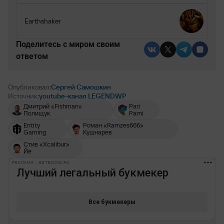
Earthshaker
Поделитесь c миром своим
ответом
Опубликовал:
Сергей Самошкин
Источник:
youtube-канал LEGENDWP
Дмитрий «Fishman»
Pari
Полищук
Parni
Entity
Роман «Ramzes666»
Gaming
Кушнарев
Стив «Xcalibur»
Йе
РЕКЛАМА • BETBOOM.RU