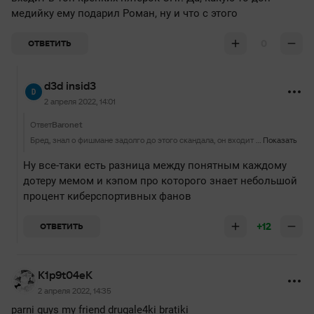
медийку ему подарил Роман, ну и что с этого
0
ОТВЕТИТЬ
d3d insid3
2 апреля 2022, 14:01
Ответ
Baronet
Бред, знал о фишмане задолго до этого скандала, он входит в топ крепких пятерок СНГ. Да, какую-то доп медийку ему подарил Роман, ну и что с этого
Показать
Ну все-таки есть разница между понятным каждому
дотеру мемом и кэпом про которого знает небольшой
процент киберспортивных фанов
+12
ОТВЕТИТЬ
K1p9t04eK
2 апреля 2022, 14:35
parni guys my friend drugale4ki bratiki