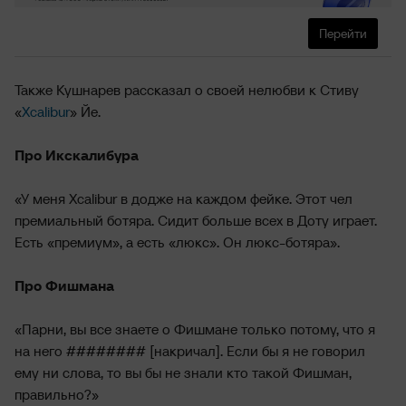
Перейти
Также Кушнарев рассказал о своей нелюбви к Стиву
«
Xcalibur
» Йе.
Про Икскалибура
«У меня Xcalibur в додже на каждом фейке. Этот чел
премиальный ботяра. Сидит больше всех в Доту играет.
Есть «премиум», а есть «люкс». Он люкс-ботяра».
Про Фишмана
«Парни, вы все знаете о Фишмане только потому, что я
на него ######## [накричал]. Если бы я не говорил
ему ни слова, то вы бы не знали кто такой Фишман,
правильно?»